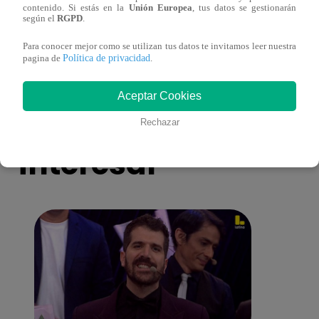
contenido. Si estás en la
Unión Europea
, tus datos se gestionarán
más unidas que nunca?
nada 
según el
RGPD
.
cont
Para conocer mejor como se utilizan tus datos te invitamos leer nuestra
Política de privacidad
pagina de
.
Aceptar Cookies
También te puede
Rechazar
interesar