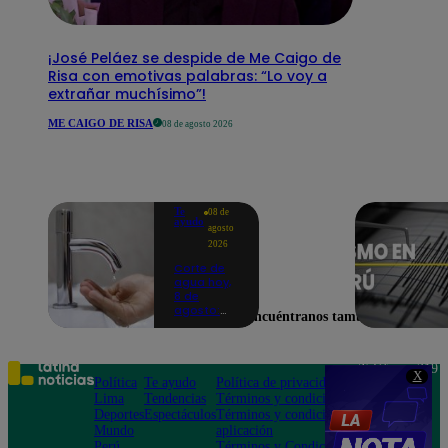
¡José Peláez se despide de Me Caigo de
Risa con emotivas palabras: “Lo voy a
extrañar muchísimo”!
ME CAIGO DE RISA
08 de agosto 2026
Te
08 de
ayudo
agosto
2026
Corte de
agua hoy,
8 de
agosto:
Encuéntranos también en
horarios y
distritos
afectados
sin el
Teléfono: 219
X
servicio de
Política
Te ayudo
Política de privacidad
1000
Sedapal
Lima
Tendencias
Términos y condiciones
Av. San
Deportes
Espectáculos
Términos y condiciones
Felipe 968
Mundo
aplicación
Jesús María
Perú
Términos y Condiciones