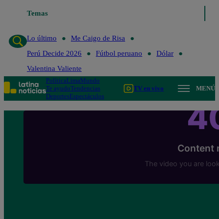
Temas
Lo último
Me Caigo de Risa
Lo último
Me Caigo de Risa
Perú Decide 2026
Fútbol peruano
Dólar
Valentina Valiente
Política
Lima
Mundo
Te ayudo
Tendencias
TV en vivo
MENÚ
Deportes
Espectáculos