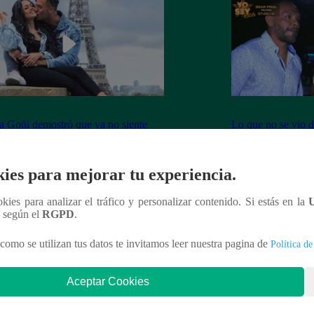
 Goñi demostró que ya no siente
Lo que no se vio d
por Fabio Agostini y le deja
Barboza y Jackso
undente mensaje
ies para mejorar tu experiencia.
ookies para analizar el tráfico y personalizar contenido. Si estás en la
n según el
RGPD
.
nteresar
como se utilizan tus datos te invitamos leer nuestra pagina de
Política de
Aceptar Cookies