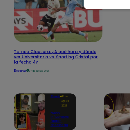
Torneo Clausura: ¿A qué hora y dónde
ver Universitario vs. Sporting Cristal por
la fecha 4?
Deportes
07 de agosto 2026
Mundo
07 de
agosto
2026
Nueve
influencers
fueron
asesinados
por la