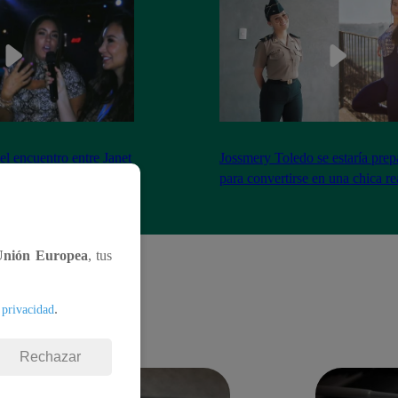
el encuentro entre Janet
Jossmery Toledo se estaría pre
n Mora
para convertirse en una chica re
Unión Europea
, tus
.
 privacidad
Rechazar