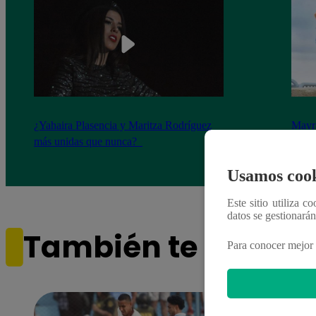
¿Yahaira Plasencia y Maritza Rodríguez
Mayra
más unidas que nunca?
nada 
cont
Usamos cook
Este sitio utiliza c
datos se gestionará
También te puede i
Para conocer mejor 