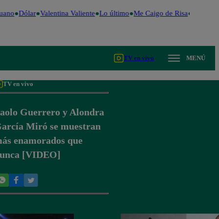
uano
Dólar
Valentina Valiente
Lo último
Me Caigo de Risa
Perú Dec
TV en vivo
MENÚ
TV en vivo
aolo Guerrero y Alondra
arcía Miró se muestran
ás enamorados que
unca [VIDEO]