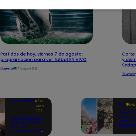
Partidos de hoy, viernes 7 de agosto:
Corte 
programación para ver fútbol EN VIVO
y dist
Sedap
Deportes
07 de agosto 2026
Te ayudo
Entretenimiento
07 de
Perú
06 de
agosto
2026
Sismo de
magnitud
Presentan el libro
Junín dej
más pequeño de la
heridos, 
Feria del
hogares 
Internacional del
propició
Libro de Lima: mide