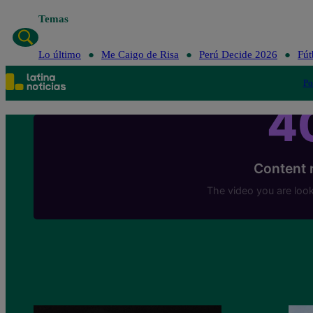
Temas
Lo último
Me Caigo de Risa
Perú Decide 2026
Fút
Po