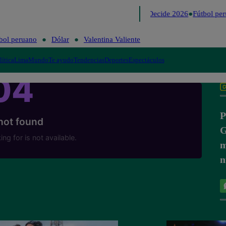
Lo último
Me Caigo de Risa
Perú Decide 2026
Fútbol per
bol peruano
Dólar
Valentina Valiente
lítica
Lima
Mundo
Te ayudo
Tendencias
Deportes
Espectáculos
P
G
m
n