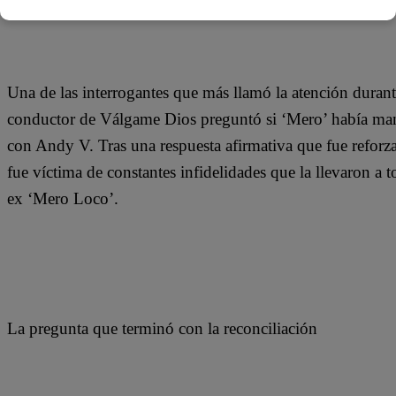
¿Susy Díaz le fue infiel a Andy V con ‘Mero Loco’?
Una de las interrogantes que más llamó la atención duran
conductor de Válgame Dios preguntó si ‘Mero’ había man
con Andy V. Tras una respuesta afirmativa que fue reforza
fue víctima de constantes infidelidades que la llevaron a 
ex ‘Mero Loco’.
La pregunta que terminó con la reconciliación