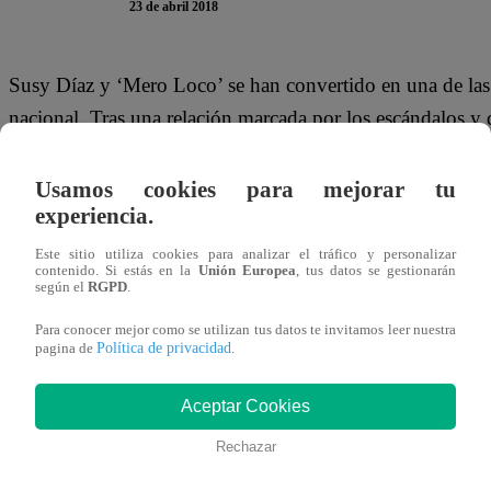
23 de abril 2018
Susy Díaz y ‘Mero Loco’ se han convertido en una de las
nacional. Tras una relación marcada por los escándalos y 
varios años, hoy se someten al polígrafo para contestar to
“Detector de Válgame”.
Usamos cookies para mejorar tu
experiencia.
Este sitio utiliza cookies para analizar el tráfico y personalizar
contenido. Si estás en la
Unión Europea
, tus datos se gestionarán
según el
RGPD
.
Ambos personajes de la farándula nacional contestaron p
dotado que Gutty Carrera?, ¿Le hiciste brujería al ‘Mero
Para conocer mejor como se utilizan tus datos te invitamos leer nuestra
Política de privacidad
pagina de
.
tomas la pastilla azul?, ¿Durante tu relación con Andy V,
Susy cuando estaba casada con Andy V?
Aceptar Cookies
Rechazar