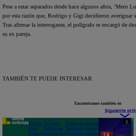
Pese a estar separados desde hace algunos años, ‘Mero Lo
por esta razón que, Rodrigo y Gigi decidieron averiguar si
Tras afirmar la interrogante, el polígrafo se encargó de d
su ex pareja.
TAMBIÉN TE PUEDE INTERESAR
Encuéntranos también en
Siguiente artí
Teléfono: 219
X
Política
Te ayudo
Política de privacidad
1000
Lima
Tendencias
Términos y condiciones
Av. San
Deportes
Espectáculos
Términos y condiciones
Felipe 968