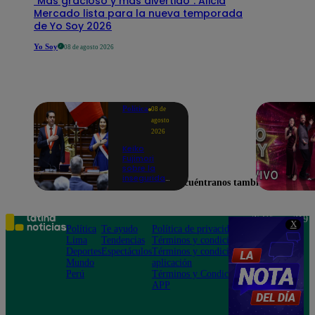
"Más gracioso y más divertido": Alicia
Mercado lista para la nueva temporada
de Yo Soy 2026
Yo Soy
08 de agosto 2026
Política
08 de
agosto
2026
Keiko
Fujimori
sobre la
inseguridad:
Encuéntranos también en
“Iremos con
mucha
fuerza para
que los
Teléfono: 219
X
delincuentes
Política
Te ayudo
Política de privacidad
1000
terminen en
Lima
Tendencias
Términos y condiciones
Av. San
prisión”
Deportes
Espectáculos
Términos y condiciones
Felipe 968
Mundo
aplicación
Jesús María
Perú
Términos y Condiciones
APP