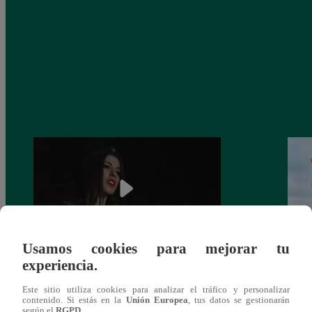
Usamos cookies para mejorar tu
experiencia.
¿Yahaira Plasencia y Maritza Rodríguez
Mayra
más unidas que nunca?
nada 
Este sitio utiliza cookies para analizar el tráfico y personalizar
cont
contenido. Si estás en la
Unión Europea
, tus datos se gestionarán
según el
RGPD
.