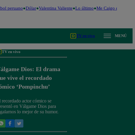
ol peruano
Dólar
Valentina Valiente
Lo último
Me Caigo de Risa
Pe
TV en vivo
MENÚ
TV en vivo
álgame Dios: El drama
ue vive el recordado
ómico ‘Pompinchu’
l recordado actor cómico se
resentó en Válgame Dios para
egalarnos lo mejor de su humor.