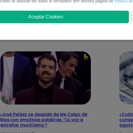
como se utilizan tus datos te invitamos leer nuestra pagina de
Política de
Aceptar Cookies
nteresar
¡José Peláez se despide de Me Caigo de
¿Cuánt
Risa con emotivas palabras: “Lo voy a
compr
extrañar muchísimo”!
agost