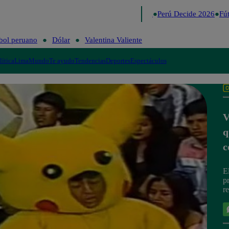
Lo último
Me Caigo de Risa
Perú Decide 2026
Fútb
bol peruano
Dólar
Valentina Valiente
lítica
Lima
Mundo
Te ayudo
Tendencias
Deportes
Espectáculos
V
q
c
E
p
r