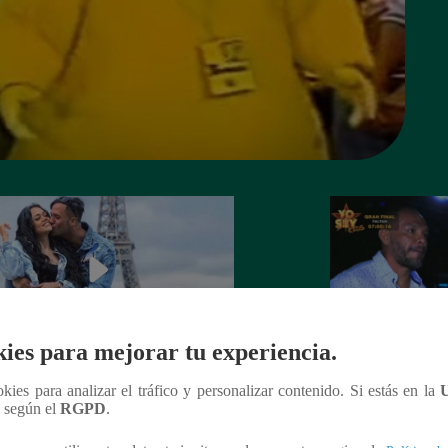
ies para mejorar tu experiencia.
 Goñi demostró que ya no siente
Lo que no se vio d
ookies para analizar el tráfico y personalizar contenido. Si estás en la
por Fabio Agostini y le deja
Barboza y Jackso
n según el
RGPD
.
undente mensaje