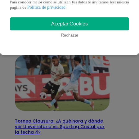
Para conocer mejor como se utilizan tus datos te invitamos leer nuestra
Política de privacidad
pagina de
.
También te puede
Aceptar Cookies
interesar
Rechazar
Torneo Clausura: ¿A qué hora y dónde
ver Universitario vs. Sporting Cristal por
la fecha 4?