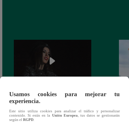
Usamos cookies para mejorar tu
¿Yahaira Plasencia y Maritza Rodríguez
Mayra
experiencia.
más unidas que nunca?
nada 
cont
Este sitio utiliza cookies para analizar el tráfico y personalizar
contenido. Si estás en la
Unión Europea
, tus datos se gestionarán
según el
RGPD
.