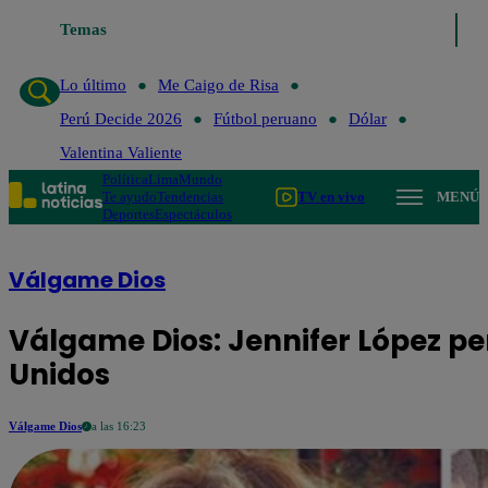
Lo último
Temas
Me Caigo de Risa
Perú Decide 2026
Fútbol perua
Lo último
Me Caigo de Risa
Perú Decide 2026
Fútbol peruano
Dólar
Valentina Valiente
Política
Lima
Mundo
Te ayudo
Tendencias
TV en vivo
MENÚ
Deportes
Espectáculos
Válgame Dios
Válgame Dios: Jennifer López p
Unidos
Válgame Dios
a las 16:23