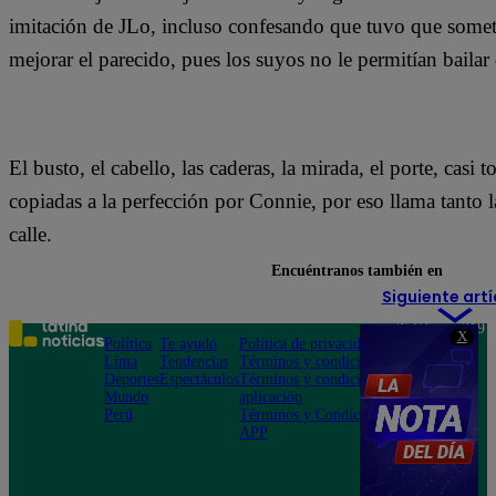
imitación de JLo, incluso confesando que tuvo que somete
mejorar el parecido, pues los suyos no le permitían baila
El busto, el cabello, las caderas, la mirada, el porte, casi t
copiadas a la perfección por Connie, por eso llama tanto l
calle.
Encuéntranos también en
Siguiente artí
Teléfono: 219
X
Política
Te ayudo
Política de privacidad
1000
Lima
Tendencias
Términos y condiciones
Av. San
Deportes
Espectáculos
Términos y condiciones
Felipe 968
Mundo
aplicación
Jesús María
Perú
Términos y Condiciones
APP