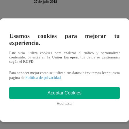
27 de julio 2018
Dejó su trabajo y costumbres para dedicarse al cien por c
clases de baile, actuación, rutinas de ejercicio y hasta cir
Usamos cookies para mejorar tu
confundida con la “Diva del Bronx” por muchas personas e
experiencia.
piden fotos y autógrafos.
Este sitio utiliza cookies para analizar el tráfico y personalizar
contenido. Si estás en la
Unión Europea
, tus datos se gestionarán
según el
RGPD
.
Para conocer mejor como se utilizan tus datos te invitamos leer nuestra
Ella es Connie Peña, la doble de JLo con raíces peruanas
Política de privacidad
pagina de
.
debido a su gran parecido con la cantante norteamericana. 
Aceptar Cookies
peruano, pero vive actualmente en Las Vegas, donde se e
montar un espectáculo de tributo a Jennifer.
Rechazar