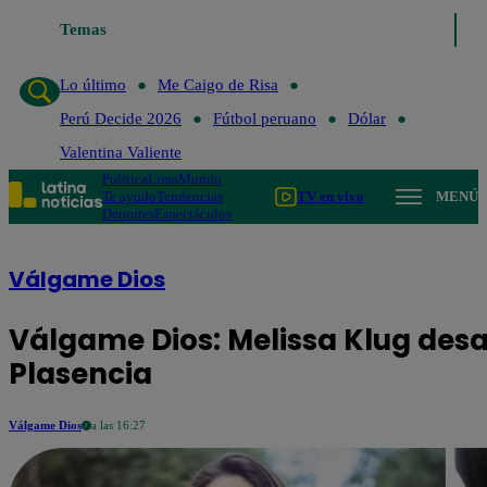
Temas
Lo último
Me Caigo de Risa
P
Lo último
Me Caigo de Risa
Perú Decide 2026
Fútbol peruano
Dólar
Valentina Valiente
Política
Lima
Mundo
Te ayudo
Tendencias
TV en vivo
MENÚ
Deportes
Espectáculos
Válgame Dios
Válgame Dios: Melissa Klug desa
Plasencia
Válgame Dios
a las 16:27