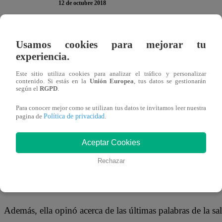
12 de octubre 2018
Luego de que Jessica Newton confesara que había pensado 
Usamos cookies para mejorar tu
las concursantes del Miss Perú, muchos se sorprendieron
experiencia.
ganas de opinar acerca del tema fue Melissa Klug, la madr
Este sitio utiliza cookies para analizar el tráfico y personalizar
desaprovecha ninguna oportunidad para dejar en claro su ac
contenido. Si estás en la
Unión Europea
, tus datos se gestionarán
según el
RGPD
.
Para conocer mejor como se utilizan tus datos te invitamos leer nuestra
Política de privacidad
pagina de
.
“Si la señora Newton ha dicho eso, es su elección, es lo qu
Aceptar Cookies
bien triste elegir a una persona que ha robado el marido a
Dios, dejando un mensaje directo a la cantante.
Rechazar
Además, ella opinó acerca de las últimas palabras de la sa