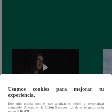
Usamos cookies para mejorar tu
experiencia.
¿Yahaira Plasencia y Maritza Rodríguez
Mayra
más unidas que nunca?
nada 
Este sitio utiliza cookies para analizar el tráfico y personalizar
cont
contenido. Si estás en la
Unión Europea
, tus datos se gestionarán
según el
RGPD
.