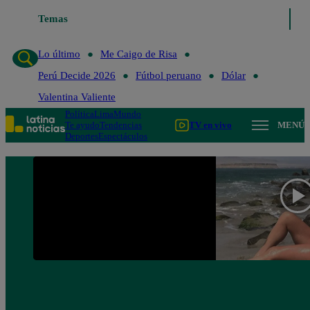
Lo último
Temas
Me Caigo de Risa
Perú Decide 2026
Fútbol peruano
Lo último
Me Caigo de Risa
Perú Decide 2026
Fútbol peruano
Dólar
Valentina Valiente
Política
Lima
Mundo
Te ayudo
Tendencias
TV en vivo
MENÚ
Deportes
Espectáculos