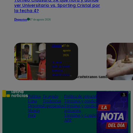
ver Universitario vs. Sporting Cristal por
la fecha 4?
Deportes
07 de agosto 2026
Mundo
07 de
agosto
2026
Nueve
influencers
fueron
asesinados
Encuéntranos también en
por la
guerra
interna en
el Cártel de
Teléfono: 219
X
Sinaloa
Política
Te ayudo
Política de privacidad
1000
Lima
Tendencias
Términos y condiciones
Av. San
Deportes
Espectáculos
Términos y condiciones
Felipe 968
Mundo
aplicación
Jesús María
Perú
Términos y Condiciones
APP