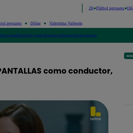
Lo último
Me Caigo de Risa
Perú Decide 2026
Fútbol peruano
Dól
bol peruano
Dólar
Valentina Valiente
lítica
Lima
Mundo
Te ayudo
Tendencias
Deportes
Espectáculos
Más
 PANTALLAS como conductor,