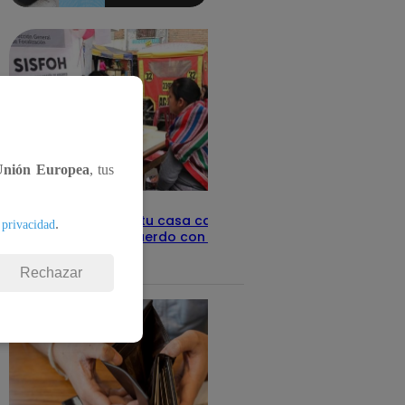
detalles
Unión Europea
, tus
Revisa con tu DNI si tu casa califica
.
 privacidad
como pobre, de acuerdo con el Sisfoh
Te ayudo
25 de mayo 2026
Rechazar