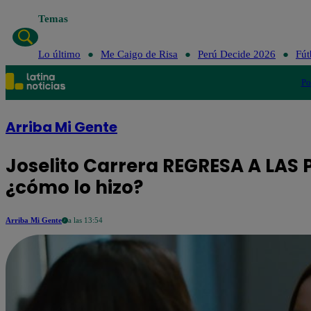
Temas
Lo último
Me Caigo de Risa
Perú Decide 2026
Fút
Po
Arriba Mi Gente
Joselito Carrera REGRESA A LAS
¿cómo lo hizo?
Arriba Mi Gente
a las 13:54