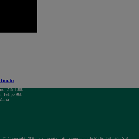
az
Joselito Carrera
Maju Mantilla
rtículo
ono: 219 1000
n Felipe 968
María
© Copyright 2026 - Compañía Latinoamericana de Radio Difusión S.A.