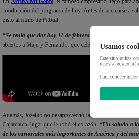
En
Arriba Mi Gente
, el famoso empresario llegó para 
conducción del programa de hoy. Antes de acercarse a salu
pisto al ritmo de Pitbull.
“Se tenía que dar hoy 11 de febrero, a vísperas del Día 
abiertos a Maju y Fernando, que celebraron su llegada.
Usamos cook
Este sitio utiliza c
datos se gestionará
Para conocer mejor 
Además, Joselito no desaprovechó la oportunidad de dirigi
Cajamarca, lugar que le robó el corazón.
“Un saludo a la
de los carnavales más importantes de América y del m