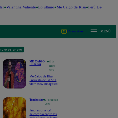
ar
Valentina Valiente
Lo último
Me Caigo de Risa
Perú Decide 2026
TV en vivo
MENÚ
 vistos ahora
ME CAIGO
07 de
DE RISA
agosto
2026
Me Caigo de Risa:
Encuesta del REACT,
viernes 07 de agosto
Tendencias
07 de agosto
2026
¡Impresionante!
Telescopio capta las
más nítidas imágenes