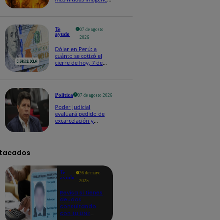
de lo que ocurre en la
superficie del Sol
Te
07 de agosto
ayudo
2026
Dólar en Perú: a
cuánto se cotizó el
cierre de hoy, 7 de
agosto de 2026
Política
07 de agosto 2026
Poder Judicial
evaluará pedido de
excarcelación y
nulidad de condena
de Pedro Castillo
tacados
Te
26 de mayo
ayudo
2025
Revisa si tienes
deudas
consultando
con tu DNI:
aquí los