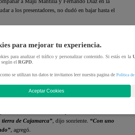
acompañar a Maju Mantilla y Fernando Díaz en la
dar a los presentadores, no dudó en bajar hasta el
de la amistad”,
afirmó y se dirigió con los brazos
ies para mejorar tu experiencia.
ookies para analizar el tráfico y personalizar contenido. Si estás en la
n según el
RGPD
.
como se utilizan tus datos te invitamos leer nuestra pagina de
Política de
Aceptar Cookies
rse a las cámaras de Latina para saludar a
 tierra de Cajamarca”
, dijo sonriente.
“Con uno
undo”
, agregó.