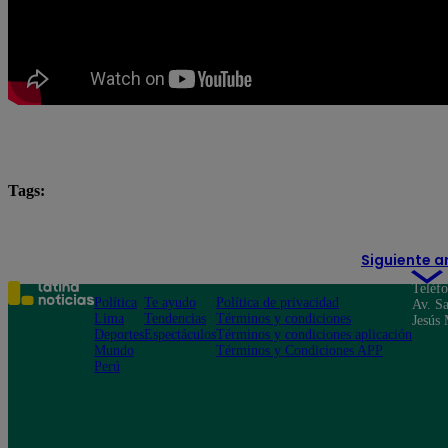
Tags:
#ArribaMiGente
Arriba Mi Gente
Fernando Dí
Siguiente a
Teléf
Política
Te ayudo
Política de privacidad
Av. Sa
Lima
Tendencias
Términos y condiciones
Jesús 
Deportes
Espectáculos
Términos y condiciones aplicación
Mundo
Términos y Condiciones APP
Perú