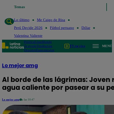
Temas
Lo último
Me Caigo de
Lo último
Me Caigo de Risa
Perú Decide 2026
Fútbol peruano
Dólar
Valentina Valiente
Política
Lima
Mundo
Te ayudo
Tendencias
TV en vivo
MENÚ
Deportes
Espectáculos
Lo mejor amg
Al borde de las lágrimas: Joven r
agua caliente por pasear a su p
Lo mejor amg
a las 10:47