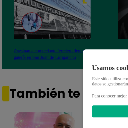
Asesinan a comerciante ferretero dentro de
Joven
galería en San Juan de Lurigancho
Victo
Usamos cook
Este sitio utiliza c
datos se gestionará
También te puede i
Para conocer mejor 