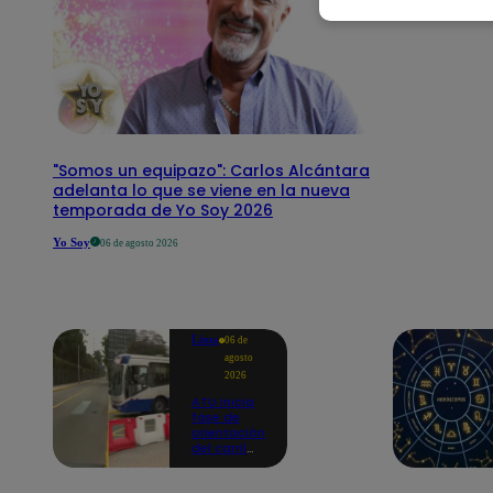
"Somos un equipazo": Carlos Alcántara
adelanta lo que se viene en la nueva
temporada de Yo Soy 2026
Yo Soy
06 de agosto 2026
Lima
06 de
agosto
2026
ATU inicia
fase de
orientación
del carril
exclusivo
para el