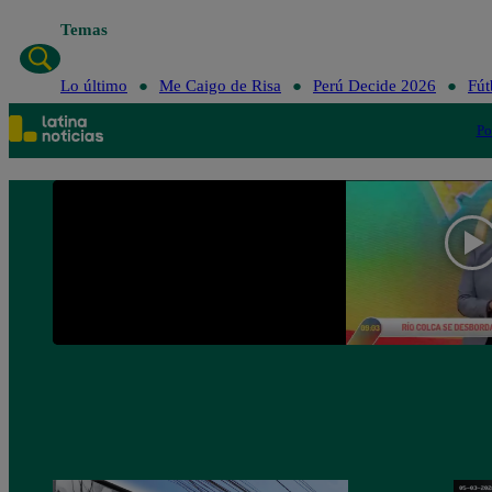
Temas
Lo último
Me Caigo d
Lo último
Me Caigo de Risa
Perú Decide 2026
Fút
Po