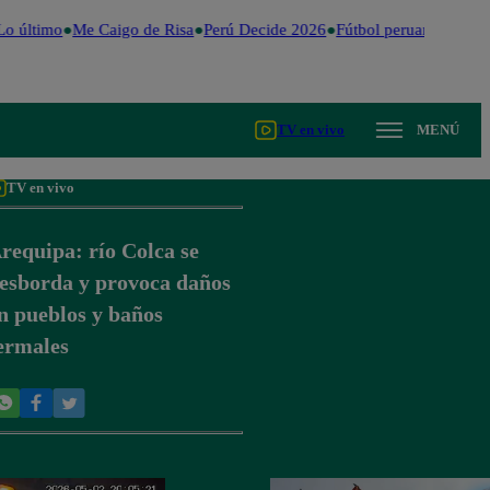
o último
Me Caigo de Risa
Perú Decide 2026
Fútbol peruano
Dólar
TV en vivo
MENÚ
TV en vivo
requipa: río Colca se
esborda y provoca daños
n pueblos y baños
ermales