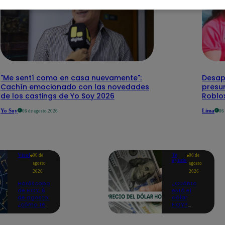
"Me sentí como en casa nuevamente":
Desap
Cachín emocionado con las novedades
presu
de los castings de Yo Soy 2026
Roblo
Yo Soy
Lima
06 de agosto 2026
06
Viral
Te
06 de
06 de
ayudo
agosto
agosto
2026
2026
Horóscopo
¿Cuánto
de HOY, 6
está el
de agosto:
dólar
¿cómo te
HOY?
irá en el
Precio,
amor y
compra y