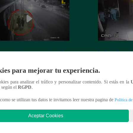
 es asesinada por su expareja en La
La Perla: Extorsio
ria
panadería con clie
ies para mejorar tu experiencia.
ookies para analizar el tráfico y personalizar contenido. Si estás en la
n según el
RGPD
.
nteresar
como se utilizan tus datos te invitamos leer nuestra pagina de
Política de
Aceptar Cookies