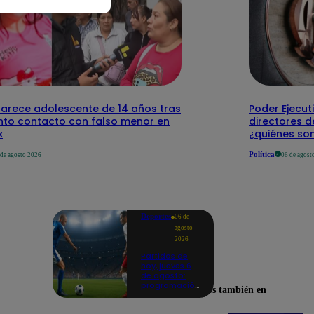
arece adolescente de 14 años tras
Poder Ejecut
nto contacto con falso menor en
directores d
x
¿quiénes so
Política
 de agosto 2026
06 de agost
Deportes
06 de
agosto
2026
Partidos de
hoy, jueves 6
de agosto:
programación
Encuéntranos también en
para ver
fútbol EN