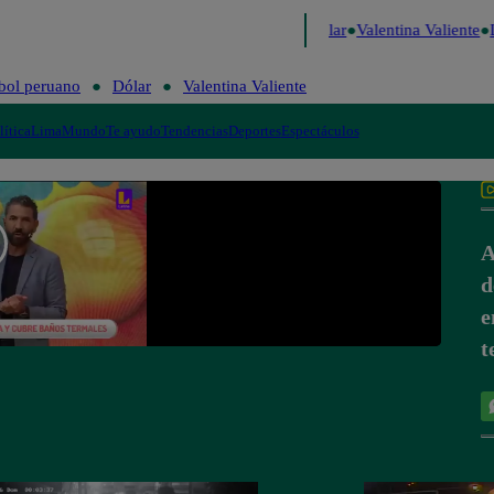
e Risa
Perú Decide 2026
Fútbol peruano
Dólar
Valentina Valiente
L
bol peruano
Dólar
Valentina Valiente
lítica
Lima
Mundo
Te ayudo
Tendencias
Deportes
Espectáculos
A
d
e
t