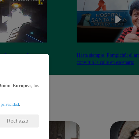
nadores incendian
Hasta siempre, Pompichú: el art
ntes adentro
convirtió la calle en escenario
Unión Europea
, tus
.
 privacidad
Rechazar