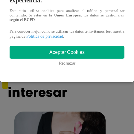
experiencia.
Este sitio utiliza cookies para analizar el tráfico y personalizar
contenido. Si estás en la
Unión Europea
, tus datos se gestionarán
según el
RGPD
.
Asesinan a comerciante ferretero dentro de
Joven
Para conocer mejor como se utilizan tus datos te invitamos leer nuestra
galería en San Juan de Lurigancho
Victo
Política de privacidad
pagina de
.
Aceptar Cookies
Rechazar
También te puede
interesar