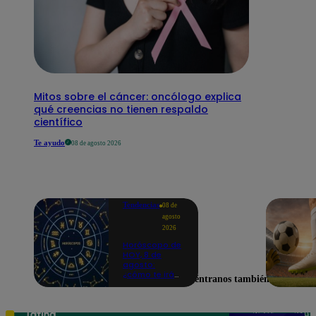
Mitos sobre el cáncer: oncólogo explica
qué creencias no tienen respaldo
científico
Te ayudo
08 de agosto 2026
Tendencias
08 de
agosto
2026
Horóscopo de
HOY, 8 de
agosto:
¿cómo te irá
Encuéntranos también en
en el amor y
trabajo, según
la IA?
Teléfono: 219