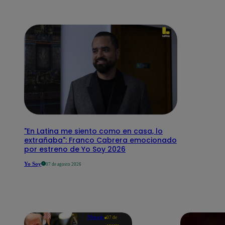
"En Latina me siento como en casa, lo
extrañaba": Franco Cabrera emocionado
por estreno de Yo Soy 2026
Yo Soy
07 de agosto 2026
Mundo
07 de