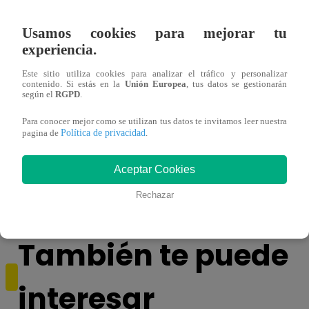
Usamos cookies para mejorar tu
experiencia.
Este sitio utiliza cookies para analizar el tráfico y personalizar
contenido. Si estás en la
Unión Europea
, tus datos se gestionarán
según el
RGPD
.
Para conocer mejor como se utilizan tus datos te invitamos leer nuestra
Política de privacidad
pagina de
.
Brote de sarampión en Puno: 25 casos
Hombr
confirmados y 37 en evaluación
río: 
Aceptar Cookies
Rechazar
También te puede
interesar