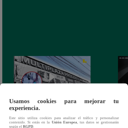
Usamos cookies para mejorar tu
experiencia.
Asesinan a comerciante ferretero dentro de
Joven
galería en San Juan de Lurigancho
Victo
Este sitio utiliza cookies para analizar el tráfico y personalizar
contenido. Si estás en la
Unión Europea
, tus datos se gestionarán
según el
RGPD
.