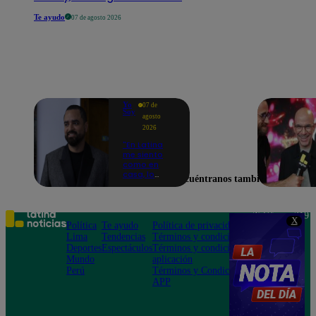
Te ayudo
07 de agosto 2026
Yo
07 de
Soy
agosto
2026
"En Latina
me siento
como en
casa, lo
Encuéntranos también en
extrañaba":
Franco
Cabrera
emocionado
Teléfono: 219
X
por estreno
Política
Te ayudo
Política de privacidad
1000
de Yo Soy
Lima
Tendencias
Términos y condiciones
Av. San
2026
Deportes
Espectáculos
Términos y condiciones
Felipe 968
Mundo
aplicación
Jesús María
Perú
Términos y Condiciones
APP