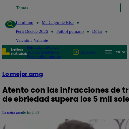
Temas
Lo último
Me Caigo de Risa
Perú Decide 2026
F
Lo último
Me Caigo de Risa
Perú Decide 2026
Fútbol peruano
Dólar
Valentina Valiente
Política
Lima
Mundo
Te ayudo
Tendencias
TV en vivo
MENÚ
Deportes
Espectáculos
Lo mejor amg
Atento con las infracciones de t
de ebriedad supera los 5 mil sol
Lo mejor amg
a las 11:43