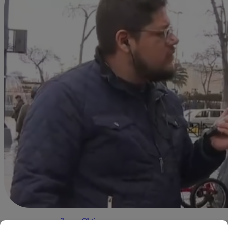
jherrera@latina.pe