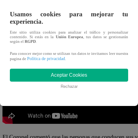
07 de agosto 2024
Usamos cookies para mejorar tu
experiencia.
Rob Reyna
acudió a Cercado de Lima para presenciar la
de accidentes de tránsito”.
Esto es organizado por la Dir
Este sitio utiliza cookies para analizar el tráfico y personalizar
contenido. Si estás en la
Unión Europea
, tus datos se gestionarán
a través de la División de Prevención e Investigación de 
según el
RGPD
.
Para conocer mejor como se utilizan tus datos te invitamos leer nuestra
Los conductores de
“ArrIba Mi Gente”,
aprovecharon la
Política de privacidad
pagina de
.
consultar acerca de las
diferentes multas que se generan 
Aceptar Cookies
Rechazar
El Coronel comentó que las personas que conducen sus ve