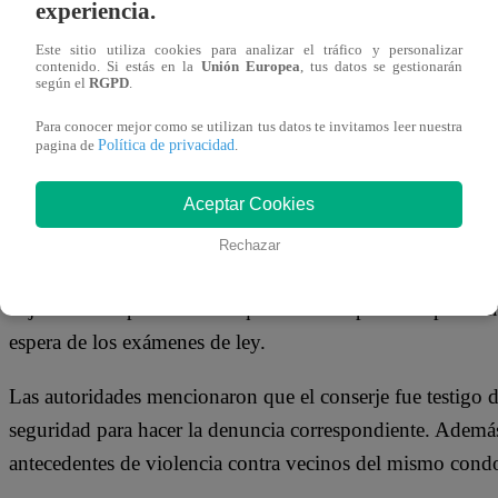
experiencia.
04 de septiembre 2023
Este sitio utiliza cookies para analizar el tráfico y personalizar
contenido. Si estás en la
Unión Europea
, tus datos se gestionarán
El último domingo 3 de septiembre, un joven identifica
según el
RGPD
.
perrito de raza pug en los espacios comunes de un condom
Para conocer mejor como se utilizan tus datos te invitamos leer nuestra
Política de privacidad
pagina de
.
por la situación, sus vecinos denunciaron y el hombre de 
flagrancia.
Aceptar Cookies
El reportero Jorge Solari de “
Arriba Mi Gente
” convers
Rechazar
la comisaría Chacra Colorada, donde se encuentra deteni
bajo custodia por 48 horas que es el tiempo correspondiente
espera de los exámenes de ley.
Las autoridades mencionaron que el conserje fue testigo 
seguridad para hacer la denuncia correspondiente. Además
antecedentes de violencia contra vecinos del mismo con