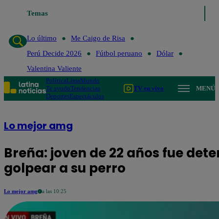
Temas
Lo último
Me Caigo de Risa
Perú Decid
Lo último
Me Caigo de Risa
Perú Decide 2026
Fútbol peruano
Dólar
Valentina Valiente
Política
Lima
Mundo
Te ayudo
Tendencias
TV en vivo
MENÚ
Deportes
Espectáculos
Lo mejor amg
Breña: joven de 22 años fue deten
golpear a su perro
Lo mejor amg
a las 10:25