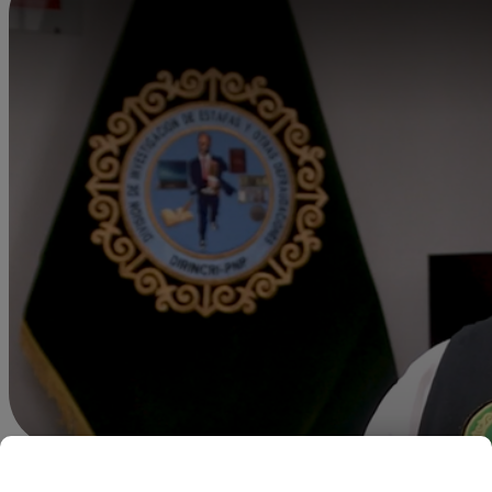
dleonardo@latina.pe