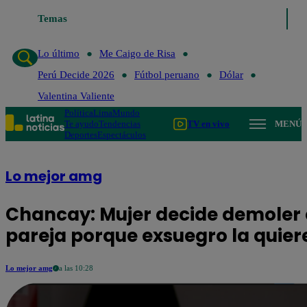
Temas
Lo último
Me Caigo de Risa
Perú 
Lo último
Me Caigo de Risa
Perú Decide 2026
Fútbol peruano
Dólar
Valentina Valiente
Política
Lima
Mundo
Te ayudo
Tendencias
TV en vivo
MENÚ
Deportes
Espectáculos
Lo mejor amg
Chancay: Mujer decide demoler 
pareja porque exsuegro la quier
Lo mejor amg
a las 10:28