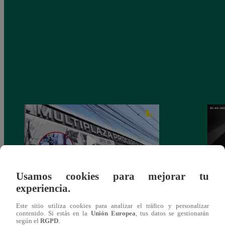
Usamos cookies para mejorar tu
experiencia.
Asesinan a comerciante ferretero dentro de
Joven
Este sitio utiliza cookies para analizar el tráfico y personalizar
galería en San Juan de Lurigancho
Victo
contenido. Si estás en la
Unión Europea
, tus datos se gestionarán
según el
RGPD
.