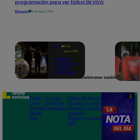
programación para ver fútbol EN VIVO
Deportes
06 de agosto 2026
Perú
05 de
agosto 2026
Ordenan
excarcelar a
militares
investigados
por muerte
Encuéntranos también en
de jóvenes
durante
operativo en
Colcabamba
Teléfono: 219
X
Política
Te ayudo
Política de privacidad
1000
Lima
Tendencias
Términos y condiciones
Av. San
Deportes
Espectáculos
Términos y condiciones
Felipe 968
Mundo
aplicación
Jesús María
Perú
Términos y Condiciones
APP