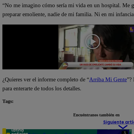
“No me imagino cómo sería mi vida en un hospital. Me gus
preparar emoliente, nadie de mi familia. Ni en mi infanci
¿Quieres ver el informe completo de “
Arriba Mi Gente
”? 
para enterarte de todos los detalles.
Tags:
Arriba Mi Gente
destacada minuto
Encuéntranos también en
Siguiente artí
Teléfono: 219
X