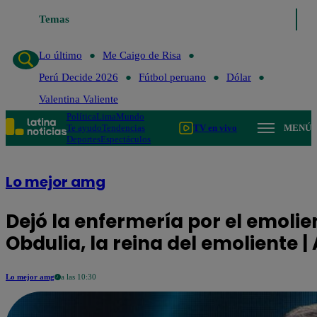
o de Risa
Temas
Perú Decide 2026
Fútbol peruano
Dólar
Valentina Valient
Lo último
Me Caigo de Risa
Perú Decide 2026
Fútbol peruano
Dólar
Valentina Valiente
Política
Lima
Mundo
Te ayudo
Tendencias
TV en vivo
MENÚ
Deportes
Espectáculos
Lo mejor amg
Dejó la enfermería por el emolie
Obdulia, la reina del emoliente |
Lo mejor amg
a las 10:30