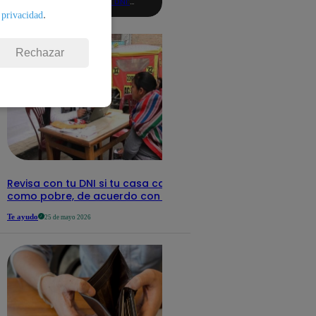
con tu DNI:
aquí los
.
 privacidad
detalles
Rechazar
Revisa con tu DNI si tu casa califica
como pobre, de acuerdo con el Sisfoh
Te ayudo
25 de mayo 2026