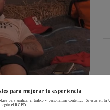
Des
ies para mejorar tu experiencia.
Compartir
ookies para analizar el tráfico y personalizar contenido. Si estás en la
n según el
RGPD
.