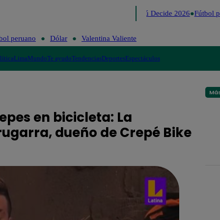
Lo último
Me Caigo de Risa
Perú Decide 2026
Fútbol p
bol peruano
Dólar
Valentina Valiente
lítica
Lima
Mundo
Te ayudo
Tendencias
Deportes
Espectáculos
Más
epes en bicicleta: La
rrugarra, dueño de Crepé Bike