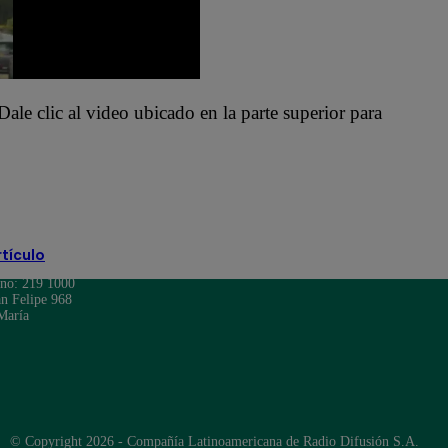
Dale clic al video ubicado en la parte superior para
rtículo
ono: 219 1000
n Felipe 968
María
© Copyright 2026 - Compañía Latinoamericana de Radio Difusión S.A.