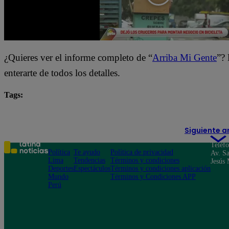
¿Quieres ver el informe completo de “
Arriba Mi Gente
”? 
enterarte de todos los detalles.
Tags:
Arriba Mi Gente
destacada minuto
Siguiente a
Teléf
Política
Te ayudo
Política de privacidad
Av. Sa
Lima
Tendencias
Términos y condiciones
Jesús 
Deportes
Espectáculos
Términos y condiciones aplicación
Mundo
Términos y Condiciones APP
Perú