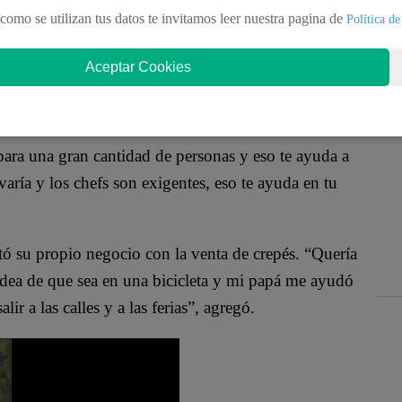
na de los cruceros de lujo para seguir su sueño:
como se utilizan tus datos te invitamos leer nuestra pagina de
Política de
de Crepé Bike, que consistía en la venta ambulatoria
Aceptar Cookies
lujo: Empezó como ayudante y terminó siendo chef
 durante cinco años. Esto me ha dado muchísima
ara una gran cantidad de personas y eso te ayuda a
varía y los chefs son exigentes, eso te ayuda en tu
ó su propio negocio con la venta de crepés. “Quería
 idea de que sea en una bicicleta y mi papá me ayudó
lir a las calles y a las ferias”, agregó.