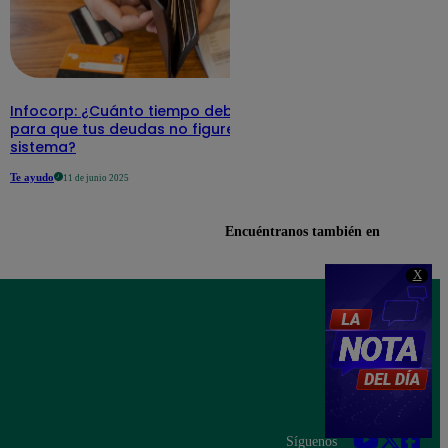
Infocorp: ¿Cuánto tiempo debe pasar
para que tus deudas no figuren en su
sistema?
Te ayudo
11 de junio 2025
Encuéntranos también en
X
Síguenos