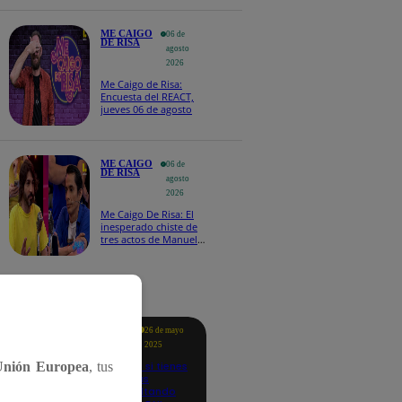
maltratos contínuos
ME CAIGO
06 de
DE RISA
agosto
2026
Me Caigo de Risa:
Encuesta del REACT,
jueves 06 de agosto
ME CAIGO
06 de
DE RISA
agosto
2026
Me Caigo De Risa: El
inesperado chiste de
tres actos de Manuel
Gold que hizo
explotar a todo el set
tacados
Te
26 de mayo
ayudo
2025
Revisa si tienes
Unión Europea
, tus
deudas
consultando