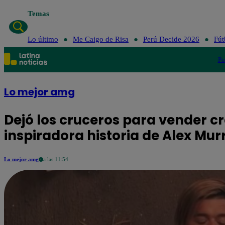
Temas
Lo último
Me Caigo de Risa
Perú Decide 2026
Fút
Po
Lo mejor amg
Dejó los cruceros para vender cr
inspiradora historia de Alex Mu
Lo mejor amg
a las 11:54