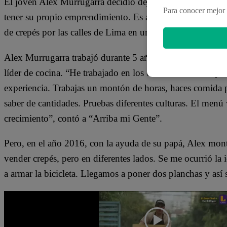
El joven Alex Murrugarra decidió dejar su vida en la coci
Para conocer mejor 
tener su propio emprendimiento. Es así que nació la idea 
de crepés por las calles de Lima en una bicicleta.
Alex Murrugarra trabajó durante 5 años en cruceros de 
líder de cocina. “He trabajado en los cruceros de Disney
experiencia. Trabajas un montón de horas, haces comida p
saber de cantidades. Pruebas diferentes culturas. El menú 
crecimiento”, contó a “Arriba mi Gente”.
Pero, en el año 2016, con la ayuda de su papá, Alex mont
vender crepés, pero en diferentes lados. Se me ocurrió la
a armar la bicicleta. Llegamos a poner dos planchas y así sa