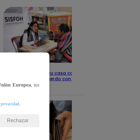
detalles
Revisa con tu DNI si tu casa califica
como pobre, de acuerdo con el Sisfoh
Unión Europea
, tus
Te ayudo
25 de mayo 2026
.
 privacidad
Rechazar