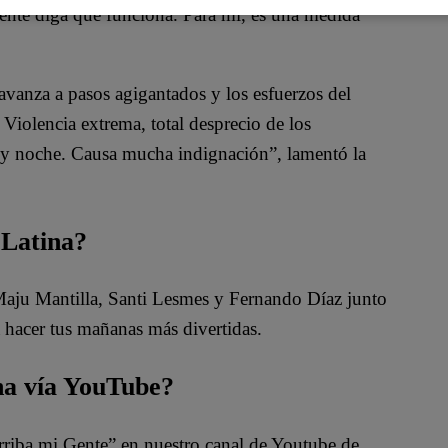
ente diga que funciona. Para mí, es una medida
avanza a pasos agigantados y los esfuerzos del
Violencia extrema, total desprecio de los
ía y noche. Causa mucha indignación”, lamentó la
 Latina?
 Maju Mantilla, Santi Lesmes y Fernando Díaz junto
 hacer tus mañanas más divertidas.
na vía YouTube?
rriba mi Gente” en nuestro canal de Youtube de