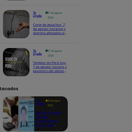
Te
07 de agosto
ayudo
2026
Corte de agua hoy, 7
de agosto: horarios y
distritos afectados sin
el servicio de Sedapal
Te
07 de agosto
ayudo
2026
Temblor en Perú hoy,
7 de agosto: horario y
epicentro del último
sismo, según IGP
tacados
Te
26 de mayo
ayudo
2025
Revisa si tienes
deudas
consultando
con tu DNI:
aquí los