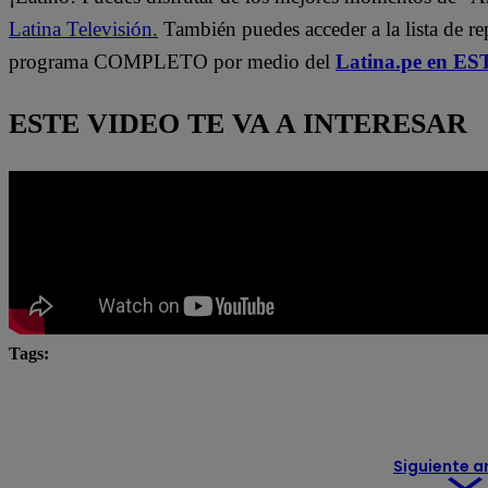
Latina Televisión.
También puedes acceder a la lista de r
programa COMPLETO por medio del
Latina.pe en ES
ESTE VIDEO TE VA A INTERESAR
Tags:
#ArribaMiGente
Arriba Mi Gente
asesinato
San Juan de Lurigancho
San Juan de Miraflores
Siguiente a