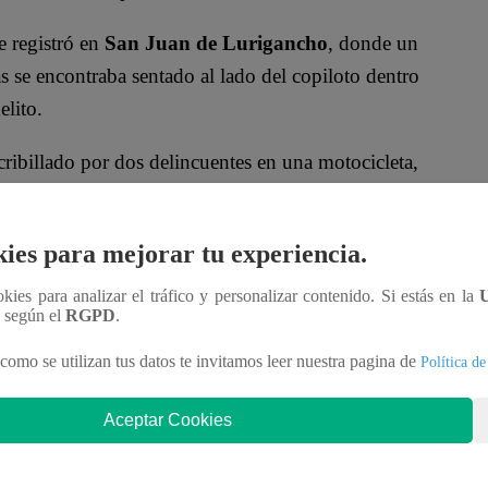
e registró en
San Juan de Lurigancho
, donde un
as se encontraba sentado al lado del copiloto dentro
elito.
cribillado por dos delincuentes en una motocicleta,
 que en el
Callao
, una jaladora de combi fue
 motocicleta.
ies para mejorar tu experiencia.
A?
ookies para analizar el tráfico y personalizar contenido. Si estás en la
n según el
RGPD
.
ron la poca EFECTIVIDAD de las acciones por parte
como se utilizan tus datos te invitamos leer nuestra pagina de
Política de
 con este mecanismo, es una medida disuasiva que
do Díaz
.
Aceptar Cookies
 contención. “‘¿Cuántos Estados de Emergencia