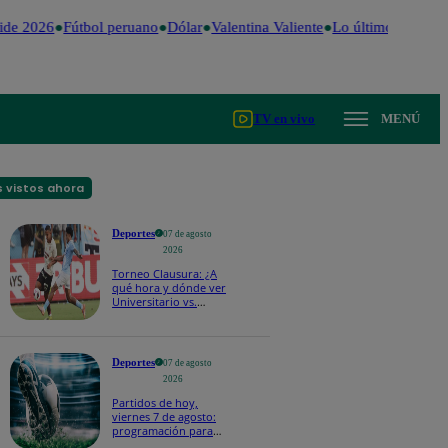
de 2026
Fútbol peruano
Dólar
Valentina Valiente
Lo último
Me Caig
TV en vivo
MENÚ
 vistos ahora
Deportes
07 de agosto
2026
Torneo Clausura: ¿A
qué hora y dónde ver
Universitario vs.
Sporting Cristal por la
fecha 4?
Deportes
07 de agosto
2026
Partidos de hoy,
viernes 7 de agosto:
programación para
ver fútbol EN VIVO