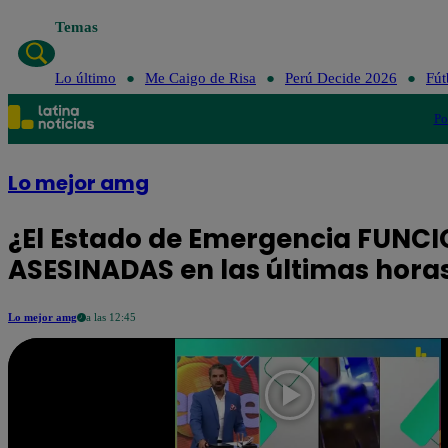
Temas
Lo último
Me Caigo de Risa
Perú Decide 2026
Fút
Po
Lo mejor amg
¿El Estado de Emergencia FUNCI
ASESINADAS en las últimas hora
Lo mejor amg
a las 12:45