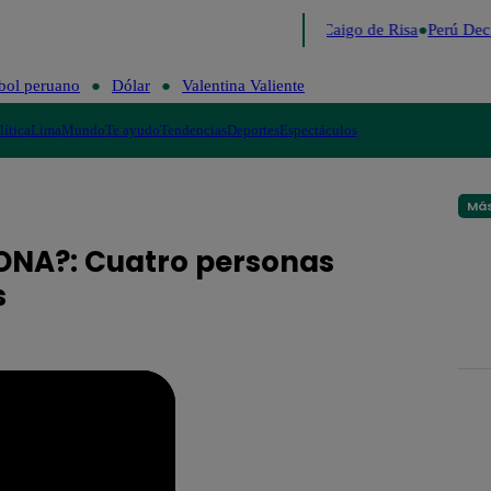
Lo último
Me Caigo de Risa
Perú Deci
bol peruano
Dólar
Valentina Valiente
lítica
Lima
Mundo
Te ayudo
Tendencias
Deportes
Espectáculos
Más
ONA?: Cuatro personas
s