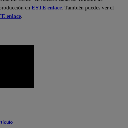
eproducción en
ESTE enlace
. También puedes ver el
TE enlace
.
Callao
Estado de emergencia
Villa El Salvador
rtículo