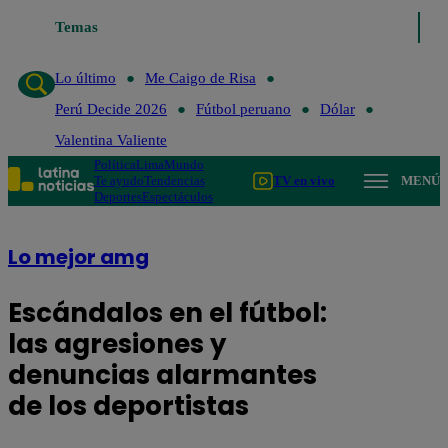
Temas
Lo último
Me Caigo de Risa
Perú Decide 2026
Fútbo
Lo último
Me Caigo de Risa
Perú Decide 2026
Fútbol peruano
Dólar
Valentina Valiente
Política
Lima
Mundo
Te ayudo
Tendencias
TV en vivo
MENÚ
Deportes
Espectáculos
Lo mejor amg
Escándalos en el fútbol:
las agresiones y
denuncias alarmantes
de los deportistas