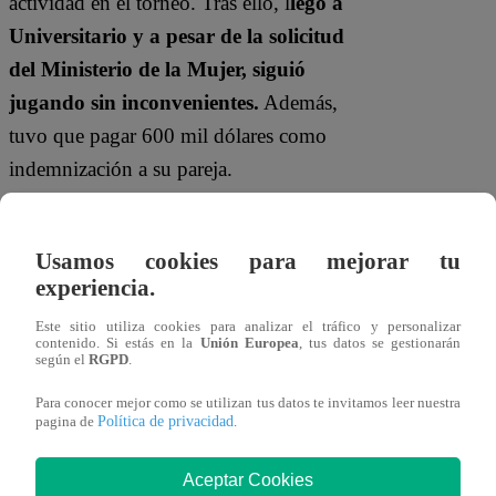
actividad en el torneo. Tras ello, l
legó a
Universitario y a pesar de la solicitud
del Ministerio de la Mujer, siguió
jugando sin inconvenientes.
Además,
tuvo que pagar 600 mil dólares como
indemnización a su pareja.
Usamos cookies para mejorar tu
experiencia.
Este sitio utiliza cookies para analizar el tráfico y personalizar
contenido. Si estás en la
Unión Europea
, tus datos se gestionarán
según el
RGPD
.
Para conocer mejor como se utilizan tus datos te invitamos leer nuestra
Otro caso es el de
Angelo Campos.
El
Política de privacidad
pagina de
.
portero aliancista tuvo incidente tras ser
Aceptar Cookies
denunciado por su pareja Yharif