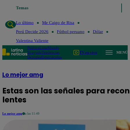
Temas
Lo último
Me Ca
Lo último
Me Caigo de Risa
Perú Decide 2026
Fútbol peruano
Dólar
Valentina Valiente
Política
Lima
Mundo
Te ayudo
Tendencias
TV en vivo
MENÚ
Deportes
Espectáculos
Lo mejor amg
Estas son las señales para recono
lentes
Lo mejor amg
a las 11:49