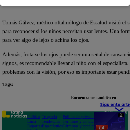
22 de febrero 2024
Tomás Gálvez, médico oftalmólogo de Essalud visitó el s
para reconocer si los niños necesitan usar lentes. Una fo
para ver algo de lejos o achina los ojos.
Además, frotarse los ojos puede ser una señal de cansancio 
signos, es recomendable llevar al niño con el especialist
problemas con la visión, por eso es importante estar pend
Tags:
Arriba Mi Gente
destacada minuto
Encuéntranos también en
Siguiente artí
Teléfono: 219
X
Política
Te ayudo
Política de privacidad
1000
Lima
Tendencias
Términos y condiciones
Av. San
Deportes
Espectáculos
Términos y condiciones
Felipe 968