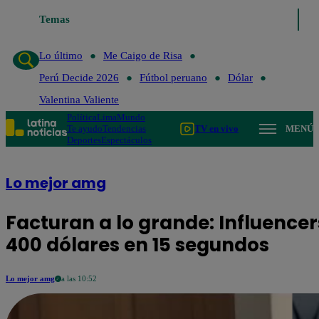
Lo último
Temas
Me Caigo de Risa
Perú Decide 2026
Fútbol perua
Lo último
Me Caigo de Risa
Perú Decide 2026
Fútbol peruano
Dólar
Valentina Valiente
Política
Lima
Mundo
Te ayudo
Tendencias
TV en vivo
MENÚ
Deportes
Espectáculos
Lo mejor amg
Facturan a lo grande: Influencer
400 dólares en 15 segundos
Lo mejor amg
a las 10:52