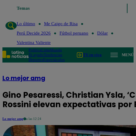
Temas
Lo último
Me Caigo de Risa
Perú Decide 20
Lo último
Me Caigo de Risa
Perú Decide 2026
Fútbol peruano
Dólar
Valentina Valiente
Política
Lima
Mundo
Te ayudo
Tendencias
TV en vivo
MENÚ
Deportes
Espectáculos
Lo mejor amg
Gino Pesaressi, Christian Ysla, 
Rossini elevan expectativas por
Lo mejor amg
a las 12:24