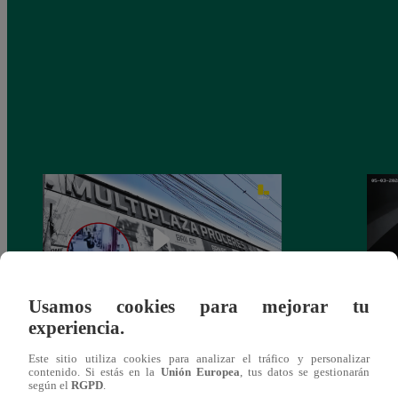
Usamos cookies para mejorar tu
experiencia.
Asesinan a comerciante ferretero dentro de
Joven
Este sitio utiliza cookies para analizar el tráfico y personalizar
galería en San Juan de Lurigancho
Victo
contenido. Si estás en la
Unión Europea
, tus datos se gestionarán
según el
RGPD
.