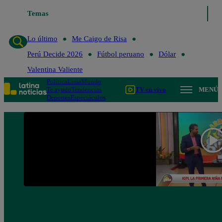
Temas
Lo último
Me Caigo de Risa
Perú Decide 2
Lo último
Me Caigo de Risa
Perú Decide 2026
Fútbol peruano
Dólar
Valentina Valiente
Política
Lima
Mundo
Te ayudo
Tendencias
TV en vivo
MENÚ
Deportes
Espectáculos