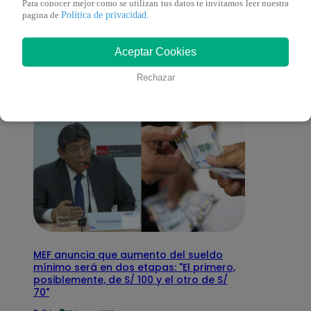
Para conocer mejor como se utilizan tus datos te invitamos leer nuestra
También te puede
Política de privacidad
pagina de
.
interesar
Aceptar Cookies
Rechazar
MEF anuncia que aumento del sueldo
mínimo será en dos etapas: "El primero,
posiblemente, de S/ 100 y el otro de S/
70"