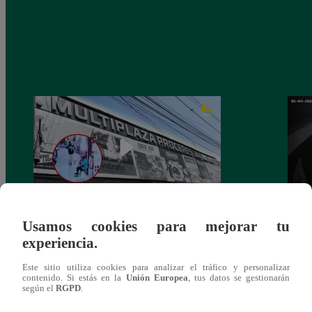
Usamos cookies para mejorar tu
Asesinan a comerciante ferretero dentro de
Joven
experiencia.
galería en San Juan de Lurigancho
Victo
Este sitio utiliza cookies para analizar el tráfico y personalizar
contenido. Si estás en la
Unión Europea
, tus datos se gestionarán
según el
RGPD
.