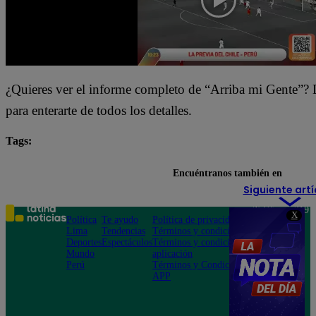
¿Quieres ver el informe completo de “Arriba mi Gente”? Da
para enterarte de todos los detalles.
Tags:
Arriba Mi Gente
destacada minuto
Encuéntranos también en
Siguiente artí
Teléfono: 219
X
Política
Te ayudo
Política de privacidad
1000
Lima
Tendencias
Términos y condiciones
Av. San
Deportes
Espectáculos
Términos y condiciones
Felipe 968
Mundo
aplicación
Jesús María
Perú
Términos y Condiciones
APP