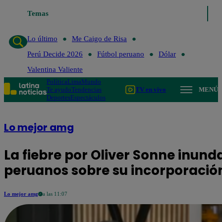
Temas
Lo último
Me Caigo de Risa
Perú Decide 2026
Fútbol
Lo último
Me Caigo de Risa
Perú Decide 2026
Fútbol peruano
Dólar
Valentina Valiente
Política
Lima
Mundo
Te ayudo
Tendencias
TV en vivo
MENÚ
Deportes
Espectáculos
Lo mejor amg
La fiebre por Oliver Sonne inund
peruanos sobre su incorporación
Lo mejor amg
a las 11:07