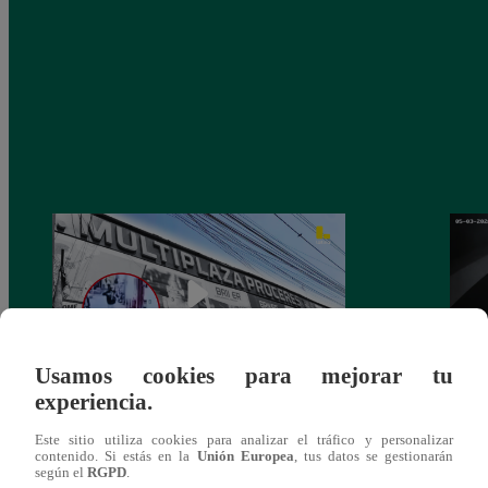
Usamos cookies para mejorar tu
experiencia.
Asesinan a comerciante ferretero dentro de
Joven
Este sitio utiliza cookies para analizar el tráfico y personalizar
galería en San Juan de Lurigancho
Victo
contenido. Si estás en la
Unión Europea
, tus datos se gestionarán
según el
RGPD
.