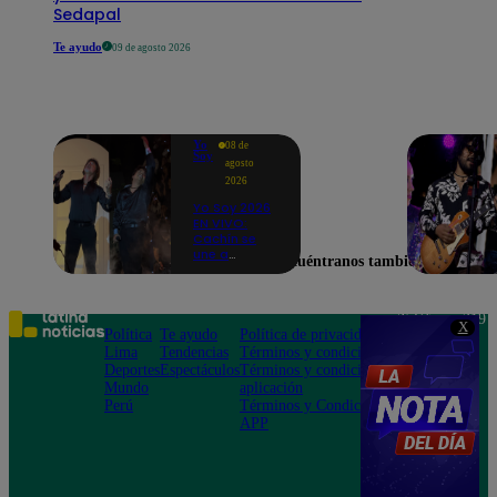
Sedapal
Te ayudo
09 de agosto 2026
Yo
08 de
Soy
agosto
2026
Yo Soy 2026
EN VIVO:
Cachín se
une a
Encuéntranos también en
Raphael
para cantar
una
espectacular
Teléfono: 219
X
versión de
Política
Te ayudo
Política de privacidad
1000
“Amor mío”
Lima
Tendencias
Términos y condiciones
Av. San
Deportes
Espectáculos
Términos y condiciones
Felipe 968
Mundo
aplicación
Jesús María
Perú
Términos y Condiciones
APP