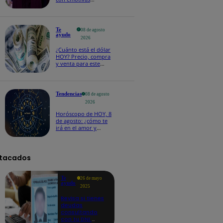
palabras: “Lo voy a
extrañar muchísimo”!
Te
08 de agosto
ayudo
2026
¿Cuánto está el dólar
HOY? Precio, compra
y venta para este
sábado 8 de agosto
Tendencias
08 de agosto
2026
Horóscopo de HOY, 8
de agosto: ¿cómo te
irá en el amor y
trabajo, según la IA?
tacados
Te
26 de mayo
ayudo
2025
Revisa si tienes
deudas
consultando
con tu DNI: