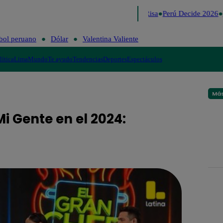
Lo último
Me Caigo de Risa
Perú Decide 2026
F
bol peruano
Dólar
Valentina Valiente
lítica
Lima
Mundo
Te ayudo
Tendencias
Deportes
Espectáculos
Más
i Gente en el 2024: