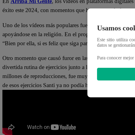
En
Arriba Mi Gente
, los vídeos en plataformas digital
éxito este 2024, con momentos que han capturado la aten
Uno de los vídeos más populares fue el de
Olinda Casta
Usamos cook
apoyándose en la religión. En el programa, Fernando Día
Este sitio utiliza c
“Bien por ella, si es feliz que siga para adelante.”
datos se gestionará
Otro momento que causó furor en las redes sociales fue la
Para conocer mejor 
divertida rutina de ejercicios junto a los conductores y l
millones de reproducciones, fue muy comentado:
“Qué bu
de esos ejercicios Santi ya no podía hacer nada,”
expresó 