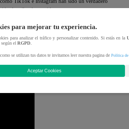
es como TikTok e Instagram han sido un verdadero
ción de miles de seguidores.
ñeda
, quien ahora vive una nueva etapa de su vida
ies para mejorar tu experiencia.
z expresó su apoyo con un mensaje de positividad:
ookies para analizar el tráfico y personalizar contenido. Si estás en la
n según el
RGPD
.
 visita de
Melissa Loza
, quien participó en una
como se utilizan tus datos te invitamos leer nuestra pagina de
Política de
as mamitas del programa. El vídeo, que alcanzó 1.8
Aceptar Cookies
ena rutina hicimos ese día, recuerdo que después
Fernando Díaz con humor.