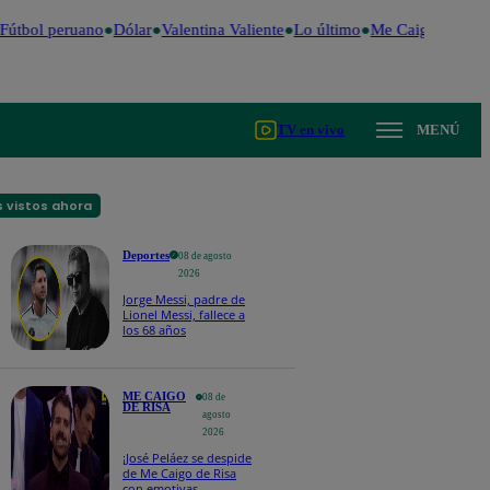
útbol peruano
Dólar
Valentina Valiente
Lo último
Me Caigo de Risa
TV en vivo
MENÚ
 vistos ahora
Deportes
08 de agosto
2026
Jorge Messi, padre de
Lionel Messi, fallece a
los 68 años
ME CAIGO
08 de
DE RISA
agosto
2026
¡José Peláez se despide
de Me Caigo de Risa
con emotivas