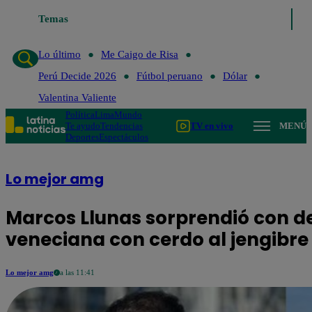
Lo último
Temas
Me Caigo de Risa
Perú Decide 2026
Fútbol perua
Lo último
Me Caigo de Risa
Perú Decide 2026
Fútbol peruano
Dólar
Valentina Valiente
Política
Lima
Mundo
Te ayudo
Tendencias
TV en vivo
MENÚ
Deportes
Espectáculos
Lo mejor amg
Marcos Llunas sorprendió con del
veneciana con cerdo al jengibre
Lo mejor amg
a las 11:41