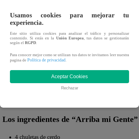
27 de octubre 2023
Usamos cookies para mejorar tu
experiencia.
El cantante español Marcos Llunas llegó al set de Arriba m
delicioso plato arroz a la veneciana con cerdo al jengibre.
Este sitio utiliza cookies para analizar el tráfico y personalizar
contenido. Si estás en la
Unión Europea
, tus datos se gestionarán
deleitar a los televidentes con el paso a paso de este platil
según el
RGPD
.
Para conocer mejor como se utilizan tus datos te invitamos leer nuestra
Además, mientras daba los consejos culinarios, Marco Llu
Política de privacidad
pagina de
.
en la cocina de “Arriba mi Gente”. El español celebrará su
viernes 27 de octubre en el Teatro principal Manuel A. Se
Aceptar Cookies
Rechazar
A continuación, te dejamos todos los insumos que necesitas
en familia.
Los ingredientes de “Arriba mi Gente
4 chuletas de cerdo