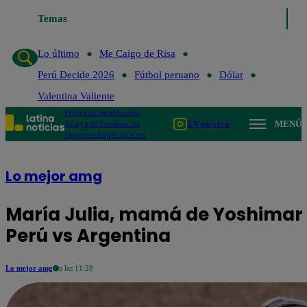
Temas
Lo último
Me C
Lo último
Me Caigo de Risa
Perú Decide 2026
Fútbol peruano
Dólar
Valentina Valiente
Política
Lima
Mundo
Te ayudo
Tendencias
TV en vivo
MENÚ
Deportes
Espectáculos
Lo mejor amg
María Julia, mamá de Yoshimar Y
Perú vs Argentina
Lo mejor amg
a las 11:28