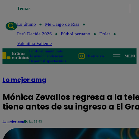
Temas
Lo último
Me Ca
Lo último
Me Caigo de Risa
Perú Decide 2026
Fútbol peruano
Dólar
Valentina Valiente
Política
Lima
Mundo
Te ayudo
Tendencias
TV en vivo
MENÚ
Deportes
Espectáculos
Lo mejor amg
Mónica Zevallos regresa a la tel
tiene antes de su ingreso a El 
Lo mejor amg
a las 11:49