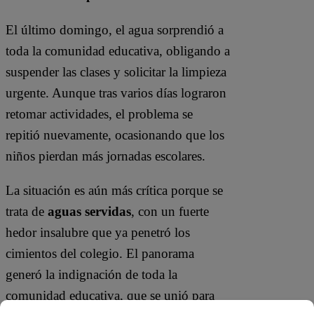
El último domingo, el agua sorprendió a
toda la comunidad educativa, obligando a
suspender las clases y solicitar la limpieza
urgente. Aunque tras varios días lograron
retomar actividades, el problema se
repitió nuevamente, ocasionando que los
niños pierdan más jornadas escolares.
La situación es aún más crítica porque se
trata de
aguas servidas
, con un fuerte
hedor insalubre que ya penetró los
cimientos del colegio. El panorama
generó la indignación de toda la
comunidad educativa, que se unió para