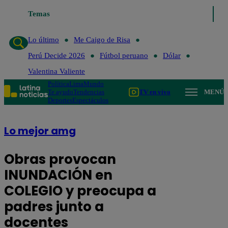
Temas
Lo último
Me Cai
Lo último
Me Caigo de Risa
Perú Decide 2026
Fútbol peruano
Dólar
Valentina Valiente
Política
Lima
Mundo
Te ayudo
Tendencias
TV en vivo
MENÚ
Deportes
Espectáculos
Lo mejor amg
Obras provocan
INUNDACIÓN en
COLEGIO y preocupa a
padres junto a
docentes