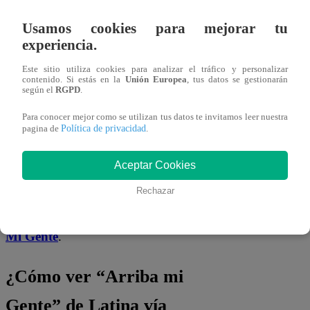
protestar y exigir acciones inmediatas.
Usamos cookies para mejorar tu
Los padres denunciaron que
10,900
experiencia.
estudiantes no cuentan con ningún
Este sitio utiliza cookies para analizar el tráfico y personalizar
tipo de ayuda económica
, mientras que
contenido. Si estás en la
Unión Europea
, tus datos se gestionarán
según el
RGPD
.
la
UGEL
ya fue informada, pero hasta el
momento no ha dado respuesta.
Para conocer mejor como se utilizan tus datos te invitamos leer nuestra
Política de privacidad
pagina de
.
¿Qué medidas tomarán las autoridades
Aceptar Cookies
frente a este grave problema? ¿Hasta
Rechazar
cuándo seguirán los niños sin clases?
Entérate de todos los detalles en
Arriba
Mi Gente
.
¿Cómo ver “Arriba mi
Gente” de Latina vía