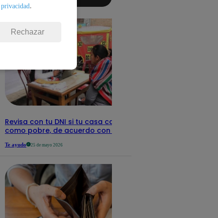
aquí los
.
 privacidad
detalles
Rechazar
Revisa con tu DNI si tu casa califica
como pobre, de acuerdo con el Sisfoh
Te ayudo
25 de mayo 2026