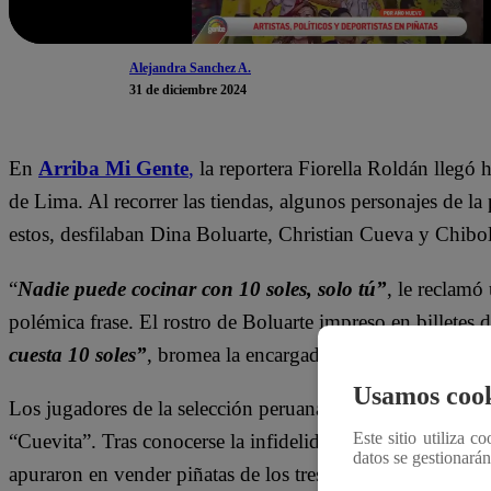
Alejandra Sanchez A.
31 de diciembre 2024
En
Arriba Mi Gente
,
la reportera Fiorella Roldán llegó h
de Lima. Al recorrer las tiendas, algunos personajes de la 
estos, desfilaban Dina Boluarte, Christian Cueva y Chibo
“
Nadie puede cocinar con 10 soles, solo tú”
, le reclamó
polémica frase. El rostro de Boluarte impreso en billetes 
cuesta 10 soles”
, bromea la encargada de la tienda.
Usamos cook
Los jugadores de la selección peruana de fútbol también fue
Este sitio utiliza c
“Cuevita”. Tras conocerse la infidelidad de Cueva a Pam
datos se gestionará
apuraron en vender piñatas de los tres involucrados.
“Me 