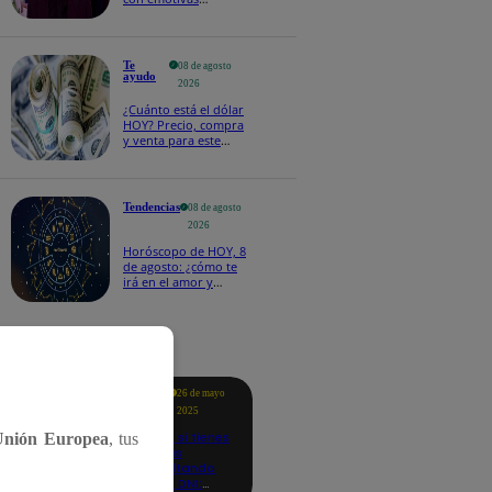
palabras: “Lo voy a
extrañar muchísimo”!
Te
08 de agosto
ayudo
2026
¿Cuánto está el dólar
HOY? Precio, compra
y venta para este
sábado 8 de agosto
Tendencias
08 de agosto
2026
Horóscopo de HOY, 8
de agosto: ¿cómo te
irá en el amor y
trabajo, según la IA?
tacados
Te
26 de mayo
ayudo
2025
Revisa si tienes
Unión Europea
, tus
deudas
consultando
con tu DNI: