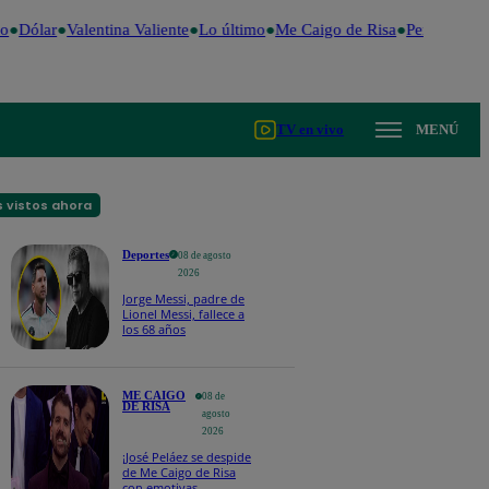
o
Dólar
Valentina Valiente
Lo último
Me Caigo de Risa
Perú Decide
TV en vivo
MENÚ
 vistos ahora
Deportes
08 de agosto
2026
Jorge Messi, padre de
Lionel Messi, fallece a
los 68 años
ME CAIGO
08 de
DE RISA
agosto
2026
¡José Peláez se despide
de Me Caigo de Risa
con emotivas