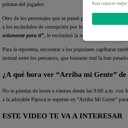
Para conocer mejor 
piñatas del jugador.
Otro de los personajes que se paseó por la galería fue An
a los escándalos de corrupción por los que está investiga
solamente para ti”
, le recriminó la señora a cargo del est
Para la reportera, encontrar a los populares capibaras tam
animal entre los peruanos, que bastante mal la han pasado
¿A qué hora ver “Arriba mi Gente” de 
No te pierdas de lunes a viernes desde las 9:00 a.m. con
a la adorable Pipoca te esperan en “Arriba Mi Gente” para
ESTE VIDEO TE VA A INTERESAR