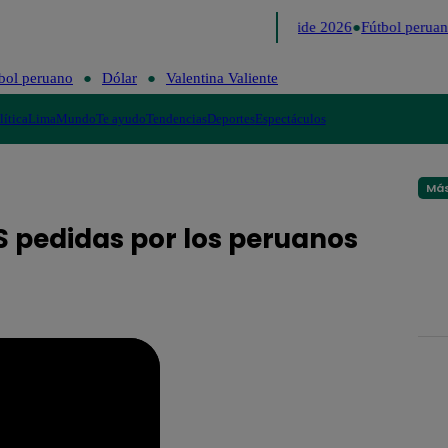
Lo último
Me Caigo de Risa
Perú Decide 2026
Fútbol peruan
bol peruano
Dólar
Valentina Valiente
lítica
Lima
Mundo
Te ayudo
Tendencias
Deportes
Espectáculos
Más
S pedidas por los peruanos