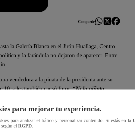
Compartir
asta la Galería Blanca en el Jirón Huallaga, Centro
política y la farándula no dejaron de aparecer. Entre
lín.
 una vendedora a la piñata de la presidenta ante su
de 10 soles también causó furor.
“Ni la piñata
Des
ies para mejorar tu experiencia.
ron el blanco de las piñatas y, esta vez, le tocó a
ookies para analizar el tráfico y personalizar contenido. Si estás en la
ela López con Pamela Franco, los vendedores se
n según el
RGPD
.
va mejor como cantante”
, se lee en una de las