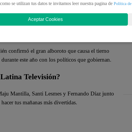
como se utilizan tus datos te invitamos leer nuestra pagina de
Política de
drés Hurtado. Al popular “Chibolín” se lo relacionó
Aceptar Cookies
do.
“Debes repartir tu dinero al pueblo, no
ablecimiento.
bién confirmó el gran alboroto que causa el tierno
 durante este año con los políticos que gobiernan.
Latina Televisión?
 Maju Mantilla, Santi Lesmes y Fernando Díaz junto
 hacer tus mañanas más divertidas.