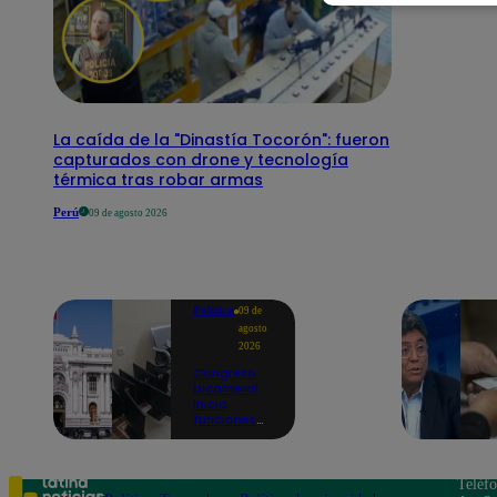
La caída de la "Dinastía Tocorón": fueron
capturados con drone y tecnología
térmica tras robar armas
Perú
09 de agosto 2026
Política
09 de
agosto
2026
Congreso
bicameral
inicia
funciones
en medio de
denuncias
por oficinas
precarias y
Teléf