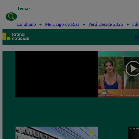
Temas
Lo último
Me Caigo de Risa
Perú Decide 2026
Fút
Po