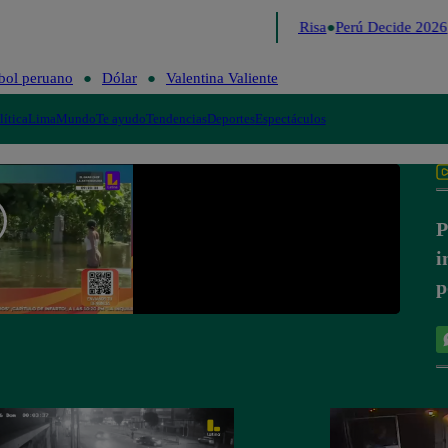
Lo último
Me Caigo de Risa
Perú Decide 2026
bol peruano
Dólar
Valentina Valiente
lítica
Lima
Mundo
Te ayudo
Tendencias
Deportes
Espectáculos
P
i
p