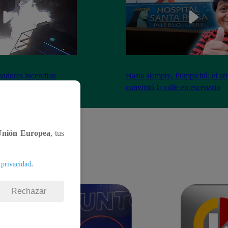
nadores incendian
Hasta siempre, Pompichú: el art
ntes adentro
convirtió la calle en escenario
Unión Europea
, tus
.
 privacidad
Rechazar