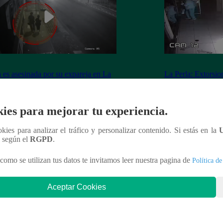
 es asesinada por su expareja en La
La Perla: Extorsio
ria
panadería con clie
ies para mejorar tu experiencia.
ookies para analizar el tráfico y personalizar contenido. Si estás en la
nteresar
n según el
RGPD
.
como se utilizan tus datos te invitamos leer nuestra pagina de
Política de
Aceptar Cookies