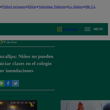
Fútbol peruano
Dólar
Valentina Valiente
Lo último
Me Caigo de Ris
TV en vivo
MENÚ
TV en vivo
ucallpa: Niños no pueden
niciar clases en el colegio
or inundaciones