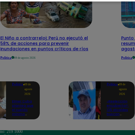
El Niño a contrarreloj: Perú no ejecutó el
Punto 
58% de acciones para prevenir
resum
inundaciones en puntos críticos de ríos
agost
Política
Política
09 de agosto 2026
Política
Política
09 de
09 de
agosto
agosto
2026
2026
Elmer Cuba
¿Reelección
plantea que
encubierta?:
el sueldo
135 alcaldes
mínimo
buscan
aumente en
mantenerse
dos fechas:
en el poder
noviembre
como
del 2026 y
primeros
ono: 219 1000