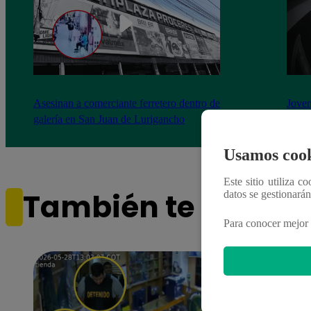
Asesinan a comerciante ferretero dentro de
Joven
galería en San Juan de Lurigancho
Victo
Usamos cook
Este sitio utiliza c
También te puede i
datos se gestionará
Para conocer mejor 