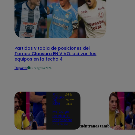
Partidos y tabla de posiciones del
Torneo Clausura EN VIVO: así van los
equipos en la fecha 4
Deportes
06 de agosto 2026
ME
06 de
CAIGO
agosto
DE
RISA
2026
Me Caigo
De Risa: El
inesperado
chiste de
Encuéntranos también en
tres actos
de Manuel