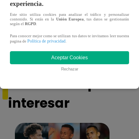
experiencia.
Este sitio utiliza cookies para analizar el tráfico y personalizar
contenido. Si estás en la
Unión Europea
, tus datos se gestionarán
según el
RGPD
.
Ventanilla: sicario balean a persona con
Histo
Para conocer mejor como se utilizan tus datos te invitamos leer nuestra
discapacidad en su propia casa
super
Política de privacidad
pagina de
.
VID
Aceptar Cookies
Rechazar
También te puede
interesar