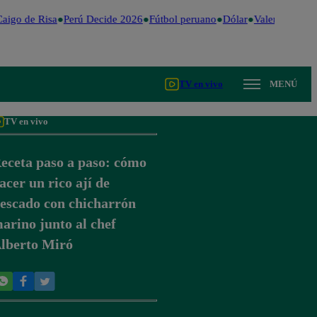
igo de Risa
Perú Decide 2026
Fútbol peruano
Dólar
Valentina Valie
TV en vivo
MENÚ
TV en vivo
eceta paso a paso: cómo
acer un rico ají de
escado con chicharrón
arino junto al chef
lberto Miró