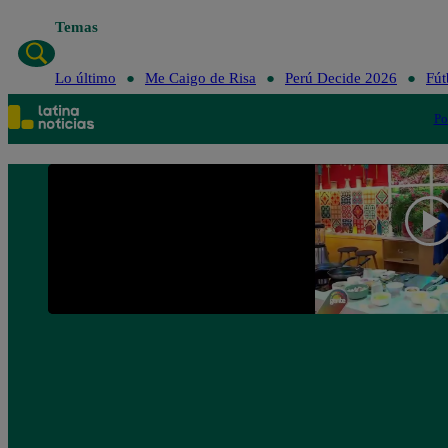
Temas
Lo último
Me Caigo de Risa
Perú D
Lo último
Me Caigo de Risa
Perú Decide 2026
Fút
Po