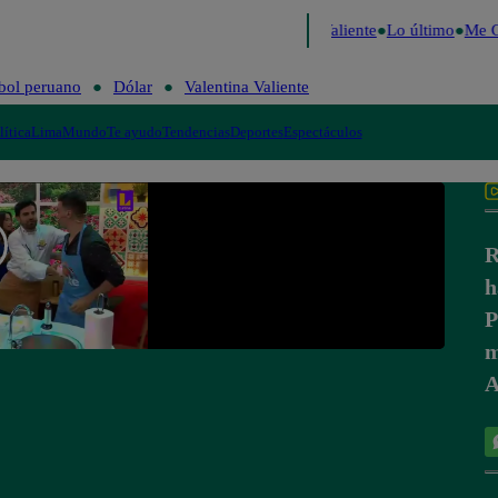
ecide 2026
Fútbol peruano
Dólar
Valentina Valiente
Lo último
Me Ca
bol peruano
Dólar
Valentina Valiente
lítica
Lima
Mundo
Te ayudo
Tendencias
Deportes
Espectáculos
R
h
P
m
A