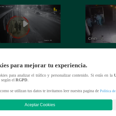
 es asesinada por su expareja en La
La Perla: Extorsio
ria
panadería con clie
ies para mejorar tu experiencia.
ookies para analizar el tráfico y personalizar contenido. Si estás en la
n según el
RGPD
.
nteresar
como se utilizan tus datos te invitamos leer nuestra pagina de
Política de
Aceptar Cookies