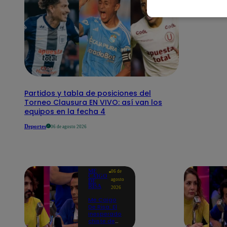
Partidos y tabla de posiciones del
Torneo Clausura EN VIVO: así van los
equipos en la fecha 4
Deportes
06 de agosto 2026
ME
06 de
CAIGO
agosto
DE
RISA
2026
Me Caigo
De Risa: El
inesperado
chiste de