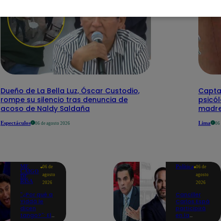
Dueño de La Bella Luz, Óscar Custodio,
Capta
rompe su silencio tras denuncia de
psicó
acoso de Naldy Saldaña
madre
Espectáculos
Lima
06 de agosto 2026
06
ME
Política
06 de
06 de
CAIGO
agosto
agosto
DE
RISA
2026
2026
"¿Por qué a
Canciller
Yiddá le
Carlos Espá
dicen
participirá
tango?": El
en la