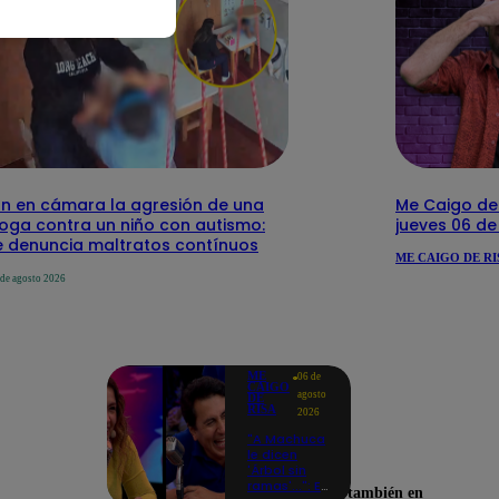
n en cámara la agresión de una
Me Caigo de 
loga contra un niño con autismo:
jueves 06 d
 denuncia maltratos contínuos
ME CAIGO DE RI
 de agosto 2026
ME
06 de
CAIGO
agosto
DE
RISA
2026
"A Machuca
le dicen
'Árbol sin
ramas'...": El
Encuéntranos también en