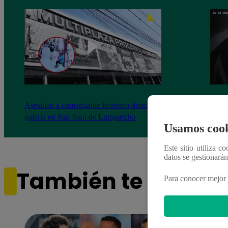
Asesinan a comerciante ferretero dentro de
Joven
galería en San Juan de Lurigancho
Victo
Usamos cook
Este sitio utiliza c
datos se gestionará
También te puede i
Para conocer mejor 