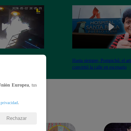
nadores incendian
Hasta siempre, Pompichú: el art
ntes adentro
convirtió la calle en escenario
Unión Europea
, tus
.
 privacidad
Rechazar