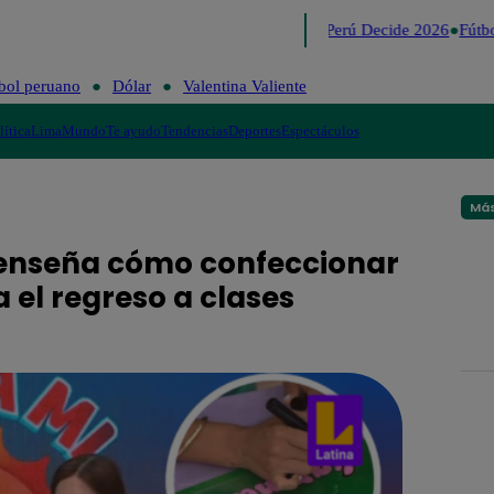
Lo último
Me Caigo de Risa
Perú Decide 2026
Fútbo
bol peruano
Dólar
Valentina Valiente
lítica
Lima
Mundo
Te ayudo
Tendencias
Deportes
Espectáculos
Más
o enseña cómo confeccionar
 el regreso a clases