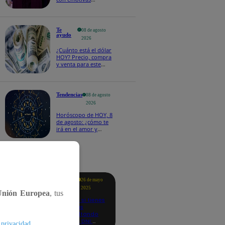
palabras: “Lo voy a
extrañar muchísimo”!
Te
08 de agosto
ayudo
2026
¿Cuánto está el dólar
HOY? Precio, compra
y venta para este
sábado 8 de agosto
Tendencias
08 de agosto
2026
Horóscopo de HOY, 8
de agosto: ¿cómo te
irá en el amor y
trabajo, según la IA?
tacados
Te
26 de mayo
ayudo
2025
Unión Europea
, tus
Revisa si tienes
deudas
consultando
con tu DNI:
.
 privacidad