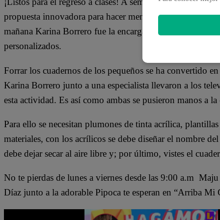
¡Listos para el regreso a clases! A semanas de iniciar la 
propuesta innovadora para hacer menos tediosa el forrado
mañana Karina Borrero fue la encargada de presentar una
personalizados.
Forrar los cuadernos de los pequeños se ha convertido en 
Karina Borrero junto a una especialista llevaron a los te
esta actividad. Es así como ambas se pusieron manos a la 
Para ello se necesitan plumones de tinta acrílica, plantillas
materiales, con los acrílicos se debe diseñar el nombre de
debe dejar secar al aire libre y; por último, vistes el cua
No te pierdas de lunes a viernes desde las 9:00 a.m Maj
Díaz junto a la adorable Pipoca te esperan en “Arriba Mi