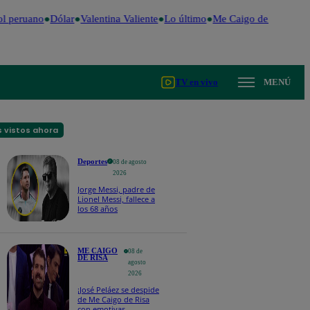
l peruano
Dólar
Valentina Valiente
Lo último
Me Caigo de Risa
Per
TV en vivo
MENÚ
 vistos ahora
Deportes
08 de agosto
2026
Jorge Messi, padre de
Lionel Messi, fallece a
los 68 años
ME CAIGO
08 de
DE RISA
agosto
2026
¡José Peláez se despide
de Me Caigo de Risa
con emotivas