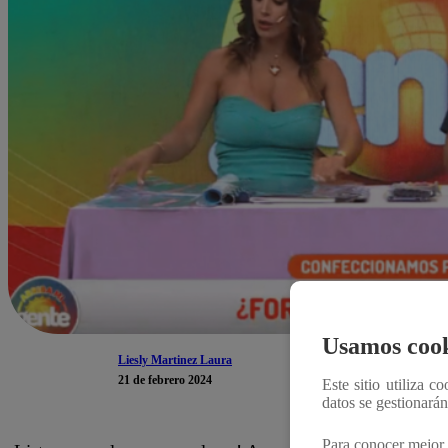
Usamos cook
Liesly Martinez Laura
21 de febrero 2024
Este sitio utiliza c
datos se gestionará
Para conocer mejor 