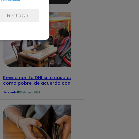
aquí los
detalles
Rechazar
Revisa con tu DNI si tu casa califica
como pobre, de acuerdo con el Sisfoh
Te ayudo
25 de mayo 2026