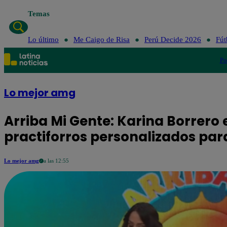
Temas
Lo último
Me Caigo de Risa
Perú Decide 2026
Fút
Po
Lo mejor amg
Arriba Mi Gente: Karina Borrer
practiforros personalizados para
Lo mejor amg
a las 12:55