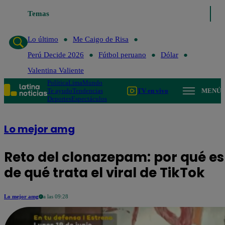
Temas
Lo último
Me Caigo de 
Lo último
Me Caigo de Risa
Perú Decide 2026
Fútbol peruano
Dólar
Valentina Valiente
Política
Lima
Mundo
Te ayudo
Tendencias
TV en vivo
MENÚ
Deportes
Espectáculos
Lo mejor amg
Reto del clonazepam: por qué es
de qué trata el viral de TikTok
Lo mejor amg
a las 09:28