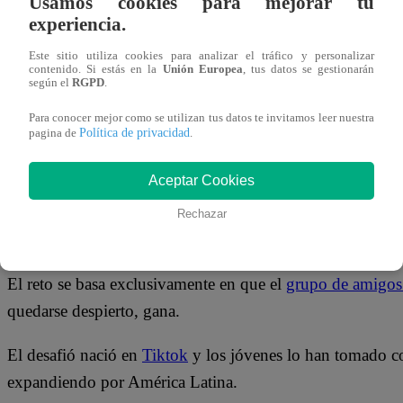
Usamos cookies para mejorar tu
31 de mayo 2023
experiencia.
Este sitio utiliza cookies para analizar el tráfico y personalizar
El reto del clonazapam ya cobró su primera víctima en Per
contenido. Si estás en la
Unión Europea
, tus datos se gestionarán
según el
RGPD
.
hecho viral en la red social de Tiktok.
Para conocer mejor como se utilizan tus datos te invitamos leer nuestra
Política de privacidad
pagina de
.
Este nuevo challenge también es conocido como “El que 
adolescente tienen que consumir una pastilla.
Aceptar Cookies
Dicho medicamento tiene propiedades ansiolíticas y que g
Rechazar
quedarse dormido.
El reto se basa exclusivamente en que el
grupo de amigo
quedarse despierto, gana.
El desafió nació en
Tiktok
y los jóvenes lo han tomado c
expandiendo por América Latina.