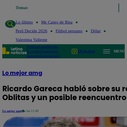
Temas
Lo último
Me Caigo de Risa
Perú D
Lo último
Me Caigo de Risa
Perú Decide 2026
Fútbol peruano
Dólar
Valentina Valiente
Política
Lima
Mundo
Te ayudo
Tendencias
TV en vivo
MENÚ
Deportes
Espectáculos
Lo mejor amg
Ricardo Gareca habló sobre su r
Oblitas y un posible reencuentro
Lo mejor amg
a las 11:48