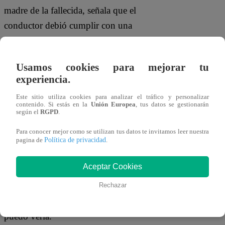
madre de la fallecida, señala que el
conductor debió cumplir con una
detención preliminar mientras continúan
las investigaciones.
Usamos cookies para mejorar tu
experiencia.
Un año y medio después, la Fiscalía
decidirá si formaliza acusación contra el
Este sitio utiliza cookies para analizar el tráfico y personalizar
contenido. Si estás en la
Unión Europea
, tus datos se gestionarán
conductor o archiva el caso. Jener Cáriga,
según el
RGPD
.
defensa de la familia, solicita que el caso
Para conocer mejor como se utilizan tus datos te invitamos leer nuestra
no se archive, mientras la defensa del
Política de privacidad
pagina de
.
conductor señala que Ceci habría
Aceptar Cookies
manejado de manera negligente,
adelantado el vehículo que conducía
Rechazar
Perdomo y, a raíz de un punto ciego, no
puedo verla.