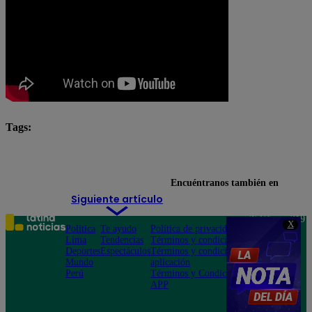
Tags:
Arriba Mi Gente
Jesús María
joven atropellada
Encuéntranos también en
Siguiente artículo
Teléfono: 219
X
Política
Te ayudo
Política de privacidad
1000
Lima
Tendencias
Términos y condiciones
Av. San
Deportes
Espectáculos
Términos y condiciones
Felipe 968
Mundo
aplicación
Jesús María
Perú
Términos y Condiciones
APP