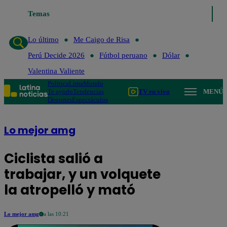
Temas
Lo último
Me 
Lo último
Me Caigo de Risa
Perú Decide 2026
Fútbol peruano
Dólar
Valentina Valiente
Política
Lima
Mundo
Te ayudo
Tendencias
TV en vivo
MENÚ
Deportes
Espectáculos
Lo mejor amg
Ciclista salió a
trabajar, y un volquete
la atropelló y mató
Lo mejor amg
a las 10:21