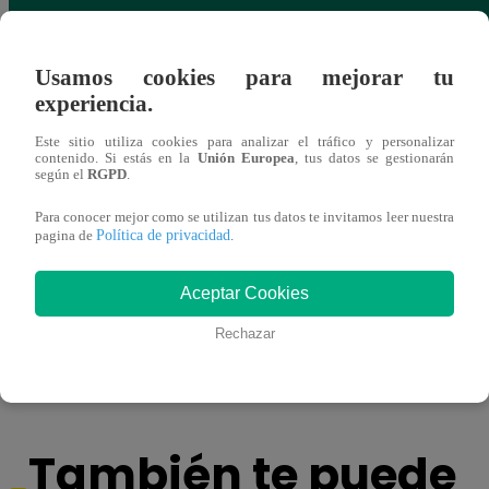
Usamos cookies para mejorar tu
experiencia.
Este sitio utiliza cookies para analizar el tráfico y personalizar
contenido. Si estás en la
Unión Europea
, tus datos se gestionarán
según el
RGPD
.
Para conocer mejor como se utilizan tus datos te invitamos leer nuestra
Política de privacidad
pagina de
.
¡Delincuente ingresó a vivienda mientras
SJL: 
Aceptar Cookies
adulta mayor dormía en San Juan de
droga
Rechazar
Lurigancho!
También te puede