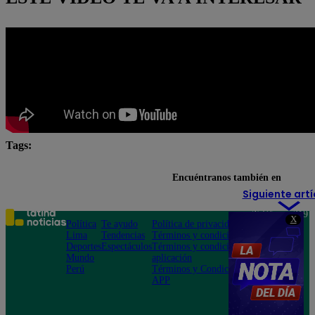
Tags:
jergas peruanas
Perú
Santi Lesmes
Encuéntranos también en
Siguiente artí
Teléfono: 219
X
Política
Te ayudo
Política de privacidad
1000
Lima
Tendencias
Términos y condiciones
Av. San
Deportes
Espectáculos
Términos y condiciones
Felipe 968
Mundo
aplicación
Jesús María
Perú
Términos y Condiciones
APP