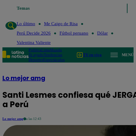
Temas
Lo último
Me Caigo de Risa
Perú Decide 20
Lo último
Me Caigo de Risa
Perú Decide 2026
Fútbol peruano
Dólar
Valentina Valiente
Política
Lima
Mundo
Te ayudo
Tendencias
TV en vivo
MENÚ
Deportes
Espectáculos
Lo mejor amg
Santi Lesmes confiesa qué JERG
a Perú
Lo mejor amg
a las 12:43