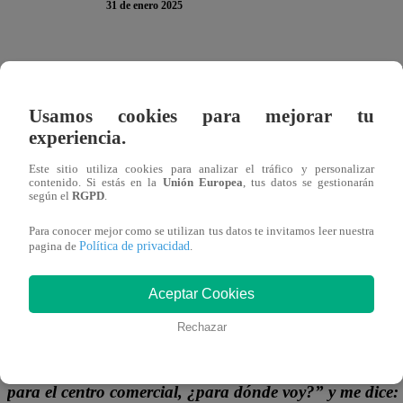
31 de enero 2025
Día a día, los peruanos conviven con las jergas en su voca
hizo un recuento de todas aquellas palabras o frases que se
Usamos cookies para mejorar tu
en ese contexto, el conductor Santi Lesmes confesó cuál fue
experiencia.
Perú desde España.
Este sitio utiliza cookies para analizar el tráfico y personalizar
contenido. Si estás en la
Unión Europea
, tus datos se gestionarán
Desde hace 15 años, Santi vive en nuestro país y asegura 
según el
RGPD
.
“e
l barrio de acá me parece más divertido”.
Para conocer mejor como se utilizan tus datos te invitamos leer nuestra
Política de privacidad
pagina de
.
Y eso provocó la curiosidad de Karina Borrero.
“¿Te cos
le consultó.
Aceptar Cookies
Rechazar
Así que Santi Lesmes confesó:
“Te soy sincero: me cos
cosas que yo no entendía. Y, poco a poco, las fui conoci
para el centro comercial, ¿para dónde voy?” y me dice: 