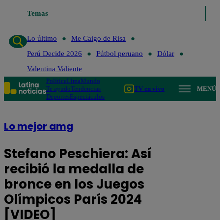
Temas
Lo último
Me Caigo de Risa
Perú Decide 
Lo último
Me Caigo de Risa
Perú Decide 2026
Fútbol peruano
Dólar
Valentina Valiente
Política
Lima
Mundo
Te ayudo
Tendencias
TV en vivo
MENÚ
Deportes
Espectáculos
Lo mejor amg
Stefano Peschiera: Así
recibió la medalla de
bronce en los Juegos
Olímpicos París 2024
[VIDEO]