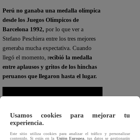
Perú no ganaba una medalla olímpica
desde los Juegos Olímpicos de
Barcelona 1992,
por lo que ver a
Stefano Peschiera entre los tres mejores
generaba mucha expectativa. Cuando
llegó el momento, r
ecibió la medalla
entre aplausos y gritos de los hinchas
peruanos que llegaron hasta el lugar.
Usamos cookies para mejorar tu
experiencia.
Este sitio utiliza cookies para analizar el tráfico y personalizar
contenido. Si estás en la
Unión Europea
, tus datos se gestionarán