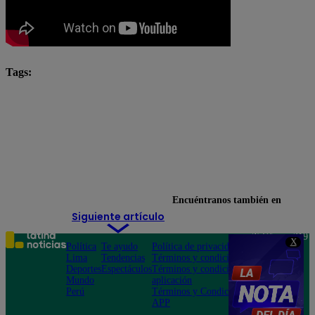
Tags:
Arriba Mi Gente
Juegos Olímpicos París 2024
Medalla de bronce
Perú en los Juegos Olímpicos
Stefano Peschiera
Encuéntranos también en
Siguiente artículo
Teléfono: 219
X
Política
Te ayudo
Política de privacidad
1000
Lima
Tendencias
Términos y condiciones
Av. San
Deportes
Espectáculos
Términos y condiciones
Felipe 968
Mundo
aplicación
Jesús María
Perú
Términos y Condiciones
APP