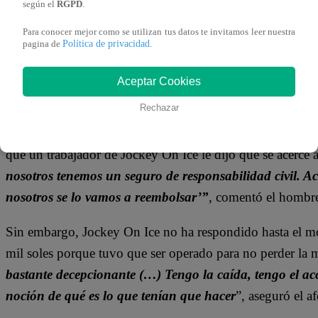
según el
RGPD
.
04 de septiembre 2023
Para conocer mejor como se utilizan tus datos te invitamos leer nuestra
Política de privacidad
pagina de
.
Carlos Cavero Solorzano
sufrió un accidente la semana 
ubicada en el distrito de
Santiago de Surco
. El personal
Aceptar Cookies
los visitantes tuvo que brindarle los primeros auxilios al
Rechazar
Debido a que se trataba de una fractura de mano, Carlos C
que un trabajador de Jockey On Ice le dijo que se acerce a
nosotros tenemos un seguro de responsabilidad civil. Ac
nosotros se lo vamos a reembolsar’”
, comentó el hombr
Sin embargo, Jockey On Ice no ha respondido hasta el 
mil soles porque tuvo que ser operado para no perder la 
bastante decepcionante (…) Tengo la caída, tengo el acc
noción de qué es lo que tenían que hacer
”, aseguró el a