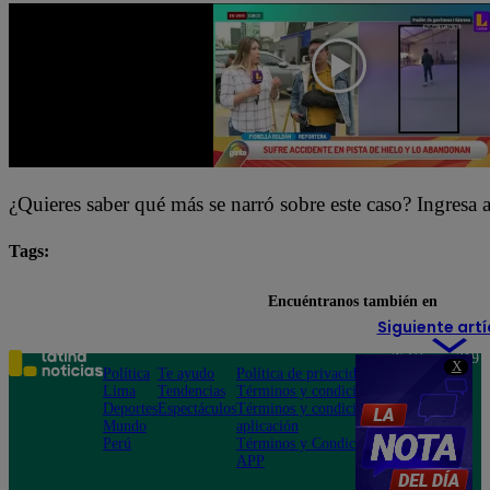
¿Quieres saber qué más se narró sobre este caso? Ingresa a
Tags:
Arriba Mi Gente
destacada minuto
Encuéntranos también en
Siguiente artí
Teléfono: 219
X
Política
Te ayudo
Política de privacidad
1000
Lima
Tendencias
Términos y condiciones
Av. San
Deportes
Espectáculos
Términos y condiciones
Felipe 968
Mundo
aplicación
Jesús María
Perú
Términos y Condiciones
APP