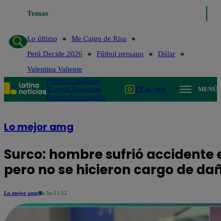
Temas
Lo último
Me Caigo de Ri
Lo último
Me Caigo de Risa
Perú Decide 2026
Fútbol peruano
Dólar
Valentina Valiente
Política
Lima
Mundo
Te ayudo
Tendencias
TV en vivo
MENÚ
Deportes
Espectáculos
Lo mejor amg
Surco: hombre sufrió accidente 
pero no se hicieron cargo de da
Lo mejor amg
a las 11:22