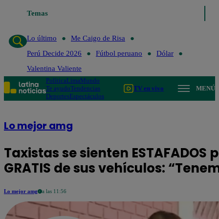
Lo último
Temas
Me Caigo de Risa
Perú Decide 2026
Fútbol peruan
Lo último
Me Caigo de Risa
Perú Decide 2026
Fútbol peruano
Dólar
Valentina Valiente
Política
Lima
Mundo
Te ayudo
Tendencias
TV en vivo
MENÚ
Deportes
Espectáculos
Lo mejor amg
Taxistas se sienten ESTAFADOS 
GRATIS de sus vehículos: “Tenem
Lo mejor amg
a las 11:56