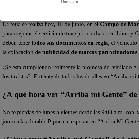
Rechazar
Sunat, pero por el laminado del vehículo no tendrán 
La feria se realiza hoy, 18 de junio, en el
Campo de Mar
para mejorar el servicio de transporte urbano en Lima y Cal
deben tener
todos sus documentos en regla
, el vehículo
la colocación de
publicidad de marcas patrocinadoras
¿Se está cumpliendo realmente la promesa del vinilado gr
los taxistas? ¡Entérate de todos los detalles en “Arriba mi
¿A qué hora ver “Arriba mi Gente” de
No te pierdas de lunes a viernes desde las 9:00 a.m. con
junto a la adorable Pipoca te esperan en “Arriba Mi Gente