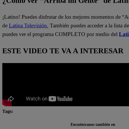
¿Cómo ver “Arriba mi Gente” de Lati
¡Latino! Puedes disfrutar de los mejores momentos de “A
de
Latina Televisión.
También puedes acceder a la lista d
puedes ver el programa COMPLETO por medio del
Lat
ESTE VIDEO TE VA A INTERESAR
Tags:
Arriba Mi Gente
Fernando Díaz
Maju Mantilla
Encuéntranos también en