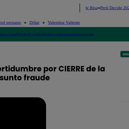
Lo último
Me Caigo de Risa
Perú Decide 202
bol peruano
Dólar
Valentina Valiente
lítica
Lima
Mundo
Te ayudo
Tendencias
Deportes
Espectáculos
Más
tidumbre por CIERRE de la
sunto fraude