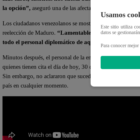
la opción”,
aseguró una de las afectadas.
Usamos cook
Los ciudadanos venezolanos se mostraron indignados por 
Este sitio utiliza c
reelección de Maduro.
“Lamentablemente la noticia que
datos se gestionará
todo el personal diplomático de aquí de Venezuela cu
Para conocer mejor 
Minutos después, el personal de la embajada manifestó a 
quienes tienen cita el día de hoy, 30 de julio, recibirían 
Sin embargo, no aclararon que sucedería con quienes tien
país en cualquier momento.