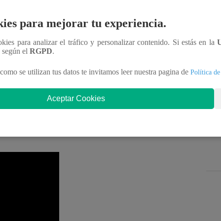
ies para mejorar tu experiencia.
la repentina situación, producto de la polémica
ookies para analizar el tráfico y personalizar contenido. Si estás en la
 nos agarra desprevenidos es que expulsen a
n según el
RGPD
.
ando todos tenemos trámite”,
declaró un joven.
como se utilizan tus datos te invitamos leer nuestra pagina de
Política de
las personas que se encontraban afuera que solo
Aceptar Cookies
su pasaporte, pues son las órdenes que han recibido.
en trámites sin terminar, pues podrían abandonar el