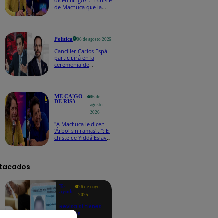
dicen tango?": El chiste
de Machuca que la
hizo reaccionar así en
Me caigo de risa
Política
06 de agosto 2026
Canciller Carlos Espá
participirá en la
ceremonia de
posesión presidencial
de Abelardo de la
Espriella en Colombia
ME CAIGO
06 de
DE RISA
agosto
2026
"A Machuca le dicen
'Árbol sin ramas'...": El
chiste de Yiddá Eslava
que hizo explotar de
risa a todos
tacados
Te
26 de mayo
ayudo
2025
Revisa si tienes
deudas