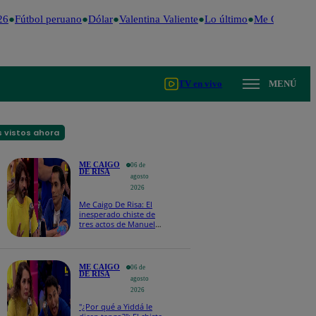
6
Fútbol peruano
Dólar
Valentina Valiente
Lo último
Me Caigo de R
TV en vivo
MENÚ
 vistos ahora
ME CAIGO
06 de
DE RISA
agosto
2026
Me Caigo De Risa: El
inesperado chiste de
tres actos de Manuel
Gold que hizo
explotar a todo el set
ME CAIGO
06 de
DE RISA
agosto
2026
"¿Por qué a Yiddá le