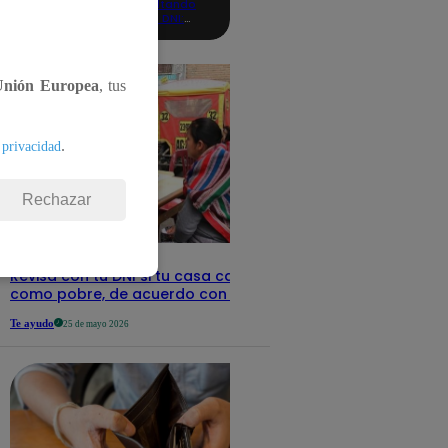
consultando
con tu DNI:
aquí los
detalles
Unión Europea
, tus
.
 privacidad
Rechazar
Revisa con tu DNI si tu casa califica
como pobre, de acuerdo con el Sisfoh
Te ayudo
25 de mayo 2026