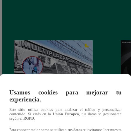
Usamos cookies para mejorar tu
Asesinan a comerciante ferretero dentro de
Joven
experiencia.
galería en San Juan de Lurigancho
Victo
Este sitio utiliza cookies para analizar el tráfico y personalizar
contenido. Si estás en la
Unión Europea
, tus datos se gestionarán
según el
RGPD
.
Para conocer mejor como se utilizan tus datos te invitamos leer nuestra