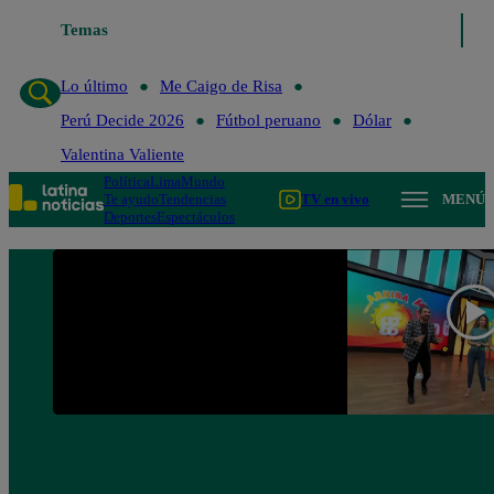
Temas
Lo último
Me Caigo de R
Lo último
Me Caigo de Risa
Perú Decide 2026
Fútbol peruano
Dólar
Valentina Valiente
Política
Lima
Mundo
Te ayudo
Tendencias
TV en vivo
MENÚ
Deportes
Espectáculos